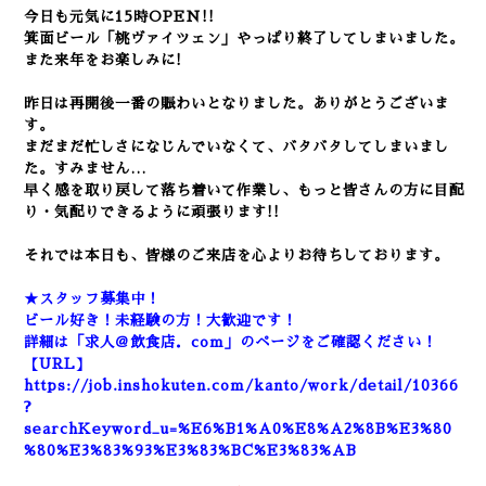
今日も元気に15時OPEN!!
箕面ビール「桃ヴァイツェン」やっぱり終了してしまいました。
また来年をお楽しみに!
昨日は再開後一番の賑わいとなりました。ありがとうございま
す。
まだまだ忙しさになじんでいなくて、バタバタしてしまいまし
た。すみません…
早く感を取り戻して落ち着いて作業し、もっと皆さんの方に目配
り・気配りできるように頑張ります!!
それでは本日も、皆様のご来店を心よりお待ちしております。
★スタッフ募集中！
ビール好き！未経験の方！大歓迎です！
詳細は「求人＠飲食店．com」のページをご確認ください！
【URL】
https://job.inshokuten.com/kanto/work/detail/10366
?
searchKeyword_u=%E6%B1%A0%E8%A2%8B%E3%80
%80%E3%83%93%E3%83%BC%E3%83%AB