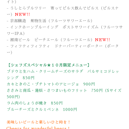
イト）
- うしとらブルワリー 寄ってピルス飲んでピルス
（ピルスナ
ー）
NEW!!
- 京都醸造 果物生活（フルーツサワーエール）
- インクホーンブルーイング ポストサワーイズム（フルーツサ
ワーIPA）
- 湘南ビール ピーチエール（フルーツエール）
NEW!!
- フィフティフィフティ ドナーパーティーポーター（ポータ
ー）
【シェフズスペシャル★１０月限定メニュー】
ブドウと生ハム・クリームチーズのサラダ バルサミコドレッ
シング 850円
カキときのこ・プチトマトのアヒージョ 900円
ささみと南瓜・蓮根・さつまいものフリット 750円（Sサイズ
500円）
ラム肉のしょうが焼き 850円
ブルーチーズとクルミペンネ 1000円
美味しいビールと楽しいひと時を！
Cheers for wonderful beers！