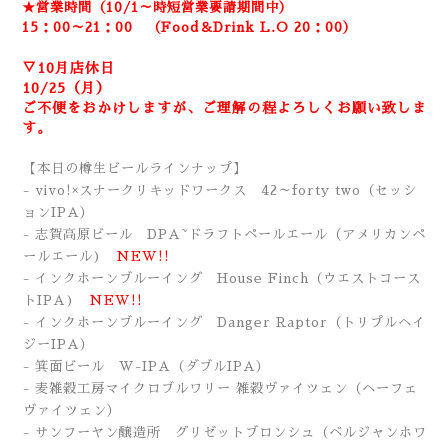
★営業時間（10/1～時短営業要請期間中）
15：00～21：00 （Food＆Drink
L.O 20：00）
▽10月店休日
10/25（月）
ご不便をおかけしますが、ご理解の程よろしくお願い致しま
す。
【本日の樽生ビールラインナップ】
- vivo!×スナークリキッドワークス 42～forty two（セッシ
ョンIPA）
- 志賀高原ビール DPA~ドラフトペールエール（アメリカンペ
ールエール)
NEW!!
- インクホーンブルーイング House Finch
（ウエストコース
トIPA
)
NEW!!
- インクホーンブルーイング Danger Raptor（トリプルヘイ
ジーIPA）
- 箕面ビール W-IPA（ダブルIPA）
- 麦雑穀工房マイクロブルワリー 雑穀ヴァイツェン（ヘーフェ
ヴァイツェン）
- サンフーヤン醸造所 グリゼットブロンシュ（ベルジャンホワ