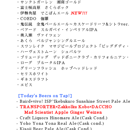
・サンクトガーレン 湘南ゴールド
・富士桜高原 さくらボック
・伊勢角屋 でこぽんエール
NEW!!!
・COEDO 伽羅
・鬼伝説 金鬼ペールエール～カスケードリーフ&シトラver.
・ベアード スルガベイ・インペリアルIPA
・奥入瀬 ヴァイツェン
・あくら ベルジャンシングルエール
・スワンレイク マサジビールプロジェクト「ビッグダディ・
・ハーヴェストムーン シュバルツ
・ブリュードッグ デッドポニークラブ・カリフォルニアン・
・ローグ ブルータルIPA
・グリーンフラッシュ ホップヘッドレッド
・セリスホワイト
・ギネスドラフト
・ヱビス
【Today's Beers on Tap!】
- Baird+vivo! ISP~Ikebukuro Sunshine Street Pale Al
-
TRANSPORTER×Zakkolku Kobo×DACCHO
Mad Scientist Apple Ginger Weizen
- Craft Liquors Hinomaru Ale(Cask Cond.)
- Yoho Yona Yona Real Ale(Cask cond.)
- Kisoji Beer Pale Ale(Cask Cond.)