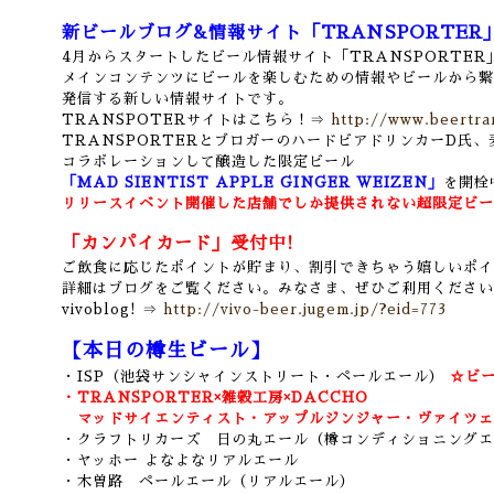
新ビールブログ&情報サイト「TRANSPORTER
4月からスタートしたビール情報サイト「TRANSPORTER
メインコンテンツに
ビールを楽しむための情報やビールから繋
発信する新しい情報サイトです。
TRANSPOTERサイトはこちら！⇒
http://www.beertra
TRANSPORTERとブロガーのハードビアドリンカーD氏
コラボレーションして
醸造した限定ビール
「MAD SIENTIST APPLE GINGER WEIZEN」
を開栓中
リリースイベント開催した店舗でしか提供されない超限定ビー
「カンパイカード」受付中!
ご飲食に応じたポイントが貯まり、割引できちゃう嬉しいポイ
詳細はブログをご覧ください。みなさま、ぜひご利用ください
vivoblog! ⇒
http://vivo-beer.jugem.jp/?eid=773
【本日の樽生ビール】
・ISP（池袋サンシャインストリート・ペールエール）
☆ビー
・TRANSPORTER×雑穀工房×DACCHO
マッドサイエンティスト・アップルジンジャー・ヴァイツェ
・クラフトリカーズ 日の丸エール（樽コンディショニングエ
・ヤッホー よなよなリアルエール
・木曽路 ペールエール（リアルエール）