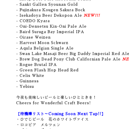
- Sankt Gallen Syounan Gold
- Fujizakura Kougen Sakura Bock
- Isekadoya Beer Dekopon Ale
NEW!!!
- COEDO Kyara
- Oni-Densetsu Kin-Oni Pale Ale
- Baird Suruga Bay Imperial IPA
- Oirase Weizen
- Harvest Moon Schwarz
- Aqula Belgian Single Ale
- Swan Lake Masaji Beer Big Daddy Imperial Red Al
- Brew Dog Dead Pony Club Californian Pale Ale
NE
- Rogue Brutal IPA
- Green Flash Hop Head Red
- Celis White
- Guinness
- Yebisu
今夜も美味しいビールと楽しいひとときを！
Cheers for Wonderful Craft Beers!
【待機樽リスト～Coming Soon Next Tap!!】
・ひでじビール 花のホワイトヴァイス
・ロコビア メルツェン