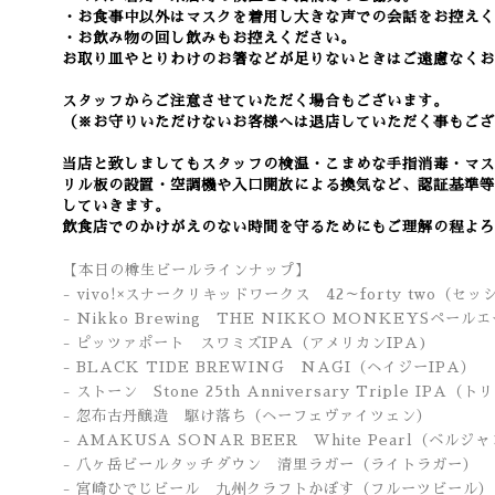
・お食事中以外はマスクを着用し大きな声での会話をお控えく
・お飲み物の回し飲みもお控えください。
お取り皿やとりわけのお箸などが足りないときはご遠慮なくお
スタッフからご注意させていただく場合もございます。
（※お守りいただけないお客様へは退店していただく事もござ
当店と致しましてもスタッフの検温・こまめな手指消毒・マス
リル板の設置・空調機や入口開放による換気など
、認証基準等
していきます。
飲食店でのかけがえのない時間を守るためにもご理解の程よろ
【本日の樽生ビールラインナップ】
- vivo!×スナークリキッドワークス 42～forty two（セッ
- Nikko Brewing THE NIKKO MONKEYSペ
- ピッツァポート スワミズIPA
（アメリカンIPA
)
- BLACK TIDE BREWING NAGI（ヘイジーIPA）
- ストーン Stone 25th Anniversary Triple IPA（
- 忽布古丹醸造 駆け落ち（ヘーフェヴァイツェン）
- AMAKUSA SONAR BEER White Pearl（ベル
- 八ヶ岳ビールタッチダウン 清里ラガー
（ライトラガー）
- 宮崎ひでじビール 九州クラフトかぼす（フルーツビール）