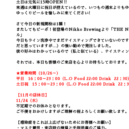
土日は元気に15時OPEN‼
来週は火曜日に祝日が控えているので、いつもの週末よりもゆ
ゆっくりビールを愉しみに来てください!
さて今日の新規開栓は1種！
またしてもビーボ！初登場のNikko Brewingより「THE 
ル」
今日もライン洗浄中でまだテイスティングできていないのです
だと思っていますが…）の強い勧めで発注しました。
彼の好みはわかっているので（私と似ている）、テイスティン
それでは、本日も皆様のご来店を心よりお待ちしております。
★営業時間（10/26～）
平日 16：00～23：00（L.O Food 22:00
Drink
22：3
0
土日祝 15：00～23：00（L.O Food 22:00
Drink
22：3
【11月の店休日】
11/24（水）
不定期でのお休みとなります。
ご不便をおかけしますがご理解の程よろしくお願い致します。
【感染症をこれ以上広げないためにお客様へお願い】
・マスク着用・来店時の検温と手指消毒のご協力。