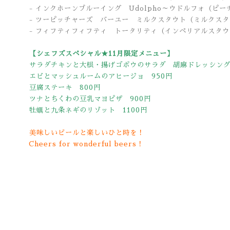
- インクホーンブルーイング Udolpho～ウドルフォ
（ピー
- ツーピッチャーズ バーユー ミルクスタウト（ミルクス
- フィフティフィフティ トータリティ（インペリアルスタ
【シェフズスペシャル★11月限定メニュー】
サラダチキンと大根・揚げゴボウのサラダ 胡麻ドレッシング
エビとマッシュルームのアヒージョ 950円
豆腐ステーキ 800円
ツナとちくわの豆乳マヨピザ 900
円
牡蠣と九条ネギのリゾット 1100円
美味しいビールと楽しいひと時を！
Cheers for wonderful beers！