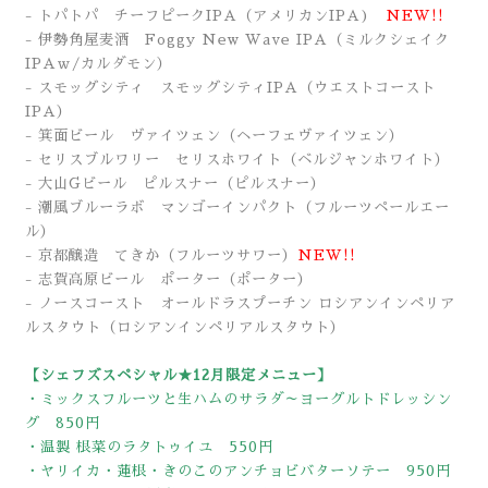
- トパトパ チーフピークIPA
（アメリカンIPA
)
NEW!!
- 伊勢角屋麦酒 Foggy New Wave IPA
（ミルクシェイク
IPAｗ/カルダモン）
- スモッグシティ スモッグシティIPA（ウエストコースト
IPA）
- 箕面ビール ヴァイツェン（ヘーフェヴァイツェン）
- セリスブルワリー セリスホワイト（ベルジャンホワイト）
- 大山Gビール ピルスナー
（ピルスナー）
- 潮風ブルーラボ マンゴーインパクト（フルーツペールエー
ル）
- 京都醸造 てきか
（フルーツサワー）
NEW!!
- 志賀高原ビール ポーター（ポーター）
- ノースコースト オールドラスプーチン ロシアンインペリア
ルスタウト（ロシアンインペリアルスタウト）
【シェフズスペシャル★12月限定メニュー】
・ミックスフルーツと生ハムのサラダ～ヨーグルトドレッシン
グ 850円
・温製 根菜のラタトゥイユ 550円
・ヤリイカ・蓮根・きのこのアンチョビバターソテー 950円