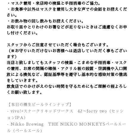
・マスク着用・来店時の検温と手指消毒のご協力。
・お食事中以外はマスクを着用し大きな声での会話をお控えくだ
さい。
・お飲み物の回し飲みもお控えください。
お取り皿やとりわけのお箸などが足りないときはご遠慮なくお申
し付けください。
スタッフからご注意させていただく場合もございます。
（※お守りいただけないお客様へは退店していただく事もござい
ます）
当店と致しましてもスタッフの検温・こまめな手指消毒・マスク
の着用、
お席の間隔の確保・アクリル板の設置・空調機や入口開
放による換気など
、認証基準等を遵守し基本的な感染対策の徹底
をしていきます。
飲食店でのかけがえのない時間を守るためにもご理解の程よろし
くお願い致します。
【本日の樽生ビールラインナップ】
- vivo!×スナークリキッドワークス 42～forty two（セッシ
ョンIPA）
- Nikko Brewing THE NIKKO MONKEYSペールエー
ル（ペールエール)