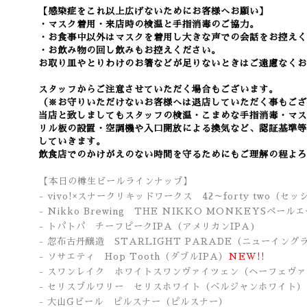
【感染症をこれ以上広げないためにお客様へお願い】
・マスク着用・来店時の検温と手指消毒のご協力。
・お食事中以外はマスクを着用し大きな声での会話をお控えく
・お飲み物の回し飲みもお控えください。
お取り皿やとりわけのお箸などが足りないときはご遠慮なくお
スタッフからご注意させていただく場合もございます。
（※お守りいただけないお客様へは退店していただく事もござ
当店と致しましてもスタッフの検温・こまめな手指消毒・マス
リル板の設置・空調機や入口開放による換気など
、認証基準等
していきます。
飲食店でのかけがえのない時間を守るためにもご理解の程よろ
【本日の樽生ビールラインナップ】
- vivo!×スナークリキッドワークス 42～forty two（セッ
- Nikko Brewing THE NIKKO MONKEYSペ
- トパトパ チーフピークIPA
（アメリカンIPA
)
- 忽布古丹醸造 STARLIGHT PARADE
（ニューイングラ
- ソサエティ Hop Tooth（ダブルIPA）
NEW!!
- スワンレイク ホワイトスワンヴァイツェン（ヘーフェヴ
- セリスブルワリー セリスホワイト（ベルジャンホワイト）
- 大山Gビール ピルスナー
（ピルスナー）