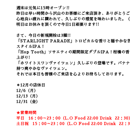
週末は元気に15時オープン‼
昨日は早い時間から沢山のお客様にご来店頂き、ありがとうご
心地良い疲れに襲われて、久しぶりの感覚を味わいました。（
明日はお休みを頂くので今日1日頑張ります!!
さて、今日の新規開栓は3種!!
「STARLIGHT PARADE」トロピカルな香りと穏やか
スタイルIPA！
「Hop Tooth」ソサエティの期間限定ダブルIPA！柑橘
上がり!
「ホワイトスワンヴァイツェン」久しぶりの登場です。バナナ
持つ爽やかなヴァイツェン。
それでは本日も皆様のご来店を心よりお待ちしております。
＊12月の店休日
12/6（月）
12/13（月）
12/31（金）
★営業時間
平日 16：00～23：00（L.O Food 22:00
Drink
22：3
0
土日祝 15：00～23：00（L.O Food 22:00
Drink
22：