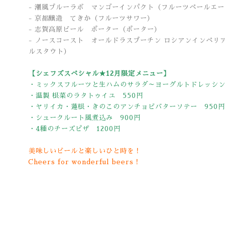
- 潮風ブルーラボ マンゴーインパクト（フルーツペールエ
- 京都醸造 てきか
（フルーツサワー）
- 志賀高原ビール ポーター（ポーター）
- ノースコースト オールドラスプーチン ロシアンインペリ
ルスタウト）
【シェフズスペシャル★12月限定メニュー】
・ミックスフルーツと生ハムのサラダ～ヨーグルトドレッシン
・温製 根菜のラタトゥイユ 550円
・ヤリイカ・蓮根・きのこのアンチョビバターソテー 950円
・シュークルート風煮込み 900円
・4種のチーズピザ 1200円
美味しいビールと楽しいひと時を！
Cheers for wonderful beers！