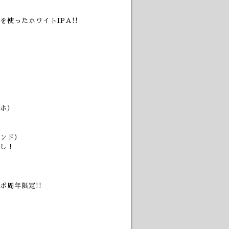
使ったホワイトIPA!!
ホ）
ンド）
し！
周年限定!!