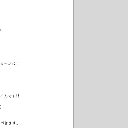
!
ビーボに！
んです!!
）
近づきます。