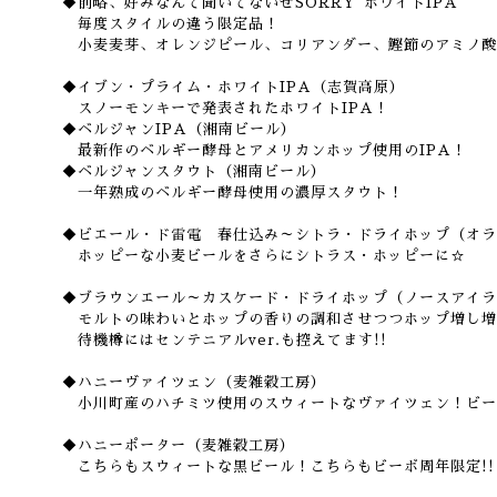
◆前略、好みなんて聞いてないぜSORRY~ホワイトIPA
毎度スタイルの違う限定品！
小麦麦芽、オレンジピール、コリアンダー、鰹節のアミノ酸を
◆イブン・プライム・ホワイトIPA（志賀高原）
スノーモンキーで発表されたホワイトIPA！
◆ベルジャンIPA（湘南ビール）
最新作のベルギー酵母とアメリカンホップ使用のIPA！
◆ベルジャンスタウト（湘南ビール）
一年熟成のベルギー酵母使用の濃厚スタウト！
◆ビエール・ド雷電 春仕込み～シトラ・ドライホップ（オラ
ホッピーな小麦ビールをさらにシトラス・ホッピーに☆
◆ブラウンエール～カスケード・ドライホップ（ノースアイラ
モルトの味わいとホップの香りの調和させつつホップ増し増
待機樽にはセンテニアルver.も控えてます!!
◆ハニーヴァイツェン（麦雑穀工房）
小川町産のハチミツ使用のスウィートなヴァイツェン！ビーボ
◆ハニーポーター（麦雑穀工房）
こちらもスウィートな黒ビール！こちらもビーボ周年限定!!