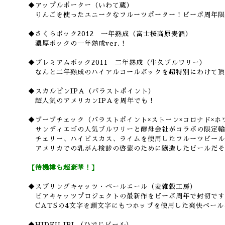
◆アップルポーター（いわて蔵）
りんごを使ったユニークなフルーツポーター！ビーボ周年限定
◆さくらボック2012 一年熟成（富士桜高原麦酒）
濃厚ボックの一年熟成ver.！
◆プレミアムボック2011 二年熟成（牛久ブルワリー）
なんと二年熟成のハイアルコールボックを超特別にわけて頂
◆スカルピンIPA（バラストポイント）
超人気のアメリカンIPAを周年でも！
◆ブーブチェック（バラストポイント×ストーン×コロナド×ホ
サンディエゴの人気ブルワリーと酵母会社がコラボの限定輸
チェリー、ハイビスカス、ライムを使用したフルーツビール
アメリカでの乳がん検診の啓蒙のために醸造したビールだそ
【待機樽も超豪華！】
◆スプリングキャッツ・ペールエール（麦雑穀工房）
ビアキャッツプロジェクトの最新作をビーボ周年で封切です
CATSの4文字を頭文字にもつホップを使用した爽快ペール
◆HIDEJI IPL（ひでじビール）