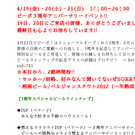
4/19(金)・20(土)・21(日) 17：00～26：00
ビーボ３周年アニバーサリーイベント!!
19日、20日にご来店の皆様、ありがとうございま
最終日も心よりお待ちしています!!
4月22日でビーボ！はリニューアルオープンから3周年、6月
皆様の日頃のご愛顧へのお返しと、3周年を記念してアニバーサ
特別なビールをご用意して、皆様のお越しをお待ちしておりま
ビールラインアップや記念グラスの詳細はブログで！ ⇒
htt
eid=781
☆本日から、2銘柄開栓!!
・ヤッホー/前略、好みなんて聞いてないぜSORRY
・湘南ビール/ベルジャンスタウト2012（一年熟成
【3周年スペシャルビールラインナップ】
◆ISP（ベアード）
みんな大好き☆不動のハウスエール！
◆燃えるラララライISP（ベアード）～３周年アニバーサリー
ビールへの情熱がメラメラ燃えるアニバーサリーエール!!ファ