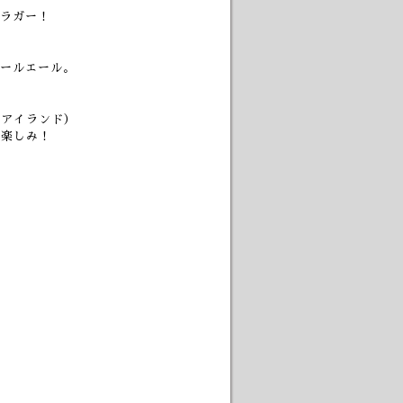
ラガー！
ールエール。
スアイランド）
も楽しみ！