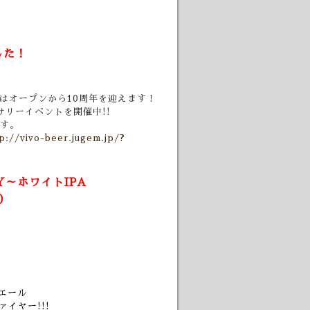
した！
にはオープンから10周年を迎えます！
リーイベントを開催中!!
す。
p://vivo-beer.jugem.jp/?
～ホワイトIPA
）
エール
イヤー!!!