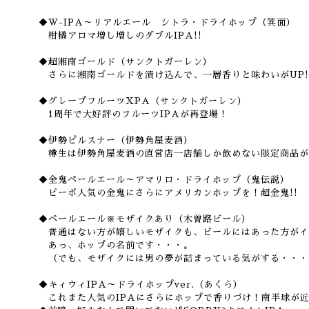
◆W-IPA～リアルエール シトラ・ドライホップ（箕面）
柑橘アロマ増し増しのダブルIPA!!
◆超湘南ゴールド（サンクトガーレン）
さらに湘南ゴールドを漬け込んで、一層香りと味わいがUP!
◆グレープフルーツXPA（サンクトガーレン）
1周年で大好評のフルーツIPAが再登場！
◆伊勢ピルスナー（伊勢角屋麦酒）
樽生は伊勢角屋麦酒の直営店一店舗しか飲めない限定商品が
◆金鬼ペールエール～アマリロ・ドライホップ（鬼伝説）
ビーボ人気の金鬼にさらにアメリカンホップを！超金鬼!!
◆ペールエール※モザイクあり（木曽路ビール）
普通はない方が嬉しいモザイクも、ビールにはあった方がイイ
あっ、ホップの名前です・・・。
（でも、モザイクには男の夢が詰まっている気がする・・・
◆キィウィIPA～ドライホップver.（あくら）
これまた人気のIPAにさらにホップで香りづけ！南半球が