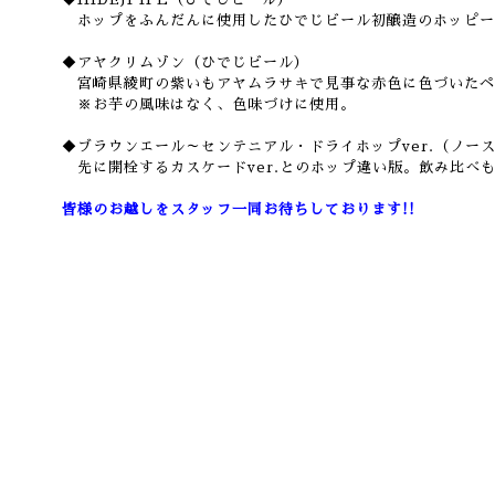
ホップをふんだんに使用したひでじビール初醸造のホッピー
◆アヤクリムゾン（ひでじビール）
宮崎県綾町の紫いもアヤムラサキで見事な赤色に色づいたペ
※お芋の風味はなく、色味づけに使用。
◆ブラウンエール～センテニアル・ドライホップver.（ノー
先に開栓するカスケードver.とのホップ違い版。飲み比べ
皆様のお越しをスタッフ一同お待ちしております!!