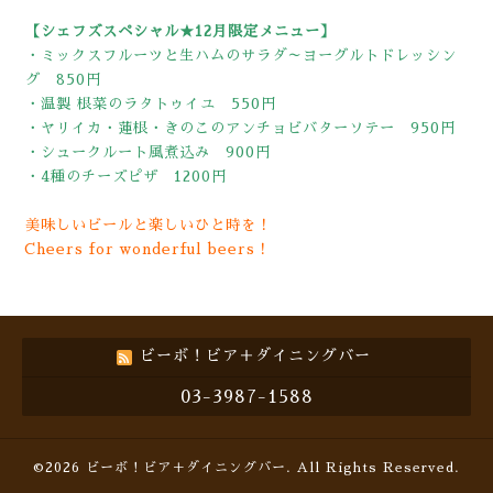
【シェフズスペシャル★12月限定メニュー】
・ミックスフルーツと生ハムのサラダ～ヨーグルトドレッシン
グ 850円
・温製 根菜のラタトゥイユ 550円
・ヤリイカ・蓮根・きのこのアンチョビバターソテー 950円
・シュークルート風煮込み 900円
・4種のチーズピザ 1200円
美味しいビールと楽しいひと時を！
Cheers for wonderful beers！
ビーボ！ビア＋ダイニングバー
03-3987-1588
©2026
ビーボ！ビア＋ダイニングバー
. All Rights Reserved.