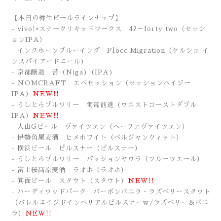
【本日の樽生ビールラインナップ】
- vivo!×スナークリキッドワークス 42～forty two（セッシ
ョンIPA）
- インクホーンブルーイング Flocc Migration（ケルシュ イ
ンスパイアードエール)
- 京都醸造 苦（Niga)
（IPA
)
- NOMCRAFT エベセッション
（セッションヘイジー
IPA）
NEW!!
- うしとらブルワリー 匍匐前進（ウエストコーストダブル
IPA）
NEW!!
- 大山Gビール ヴァイツェン（ヘーフェヴァイツェン）
- 伊勢角屋麦酒 ヒメホワイト（ベルジャンウィット）
- 横浜ビール ピルスナー
（ピルスナー）
- うしとらブルワリー パッションヤヮラ（フルーツエール）
- 富士桜高原麦酒 ラオホ
（ラオホ）
- 箕面ビール スタウト（スタウト）
NEW!!
- ハーディウッドパーク バーボンバニラ・ラズベリースタウト
（バレルエイジドインペリアルピルスナーｗ/ラズベリー＆バニ
ラ）
NEW!!