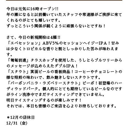
今日は元気に16時オープン!!
年の瀬になると以前働いていたスタッフや常連様がご挨拶に来て
くれるのがとても嬉しいです。
ずっとこういう関係が続くように頑張らないとですね！
さて、今日の新規開栓は4種‼
「エベセッション」ABV5％のセッションヘイジーIPA！甘み
は少なくトロピカルな香りと割としっかりした苦みが味わえま
す。
「匍匐前進」タラスホップを使用した、うしとらブルワリーから
のメッセージが込めらえたダブルIPA！
「スタウト」箕面ビールの看板商品！コーヒーやチョコレートの
様な焙煎の味わいで、飲み飽きしないスタウトです。
「バーボンバニラ・ラズベリースタウト」ビーボ！初登場のハー
ディウッドパーク。個人的にとても期待しているビールなのです
がライン洗浄中でまだテイスティングできていません。
明日テイスティングするのが楽しみです！
それでは、本日も皆様のご来店を心よりお待ちしております。
＊12月の店休日
12/31（金）