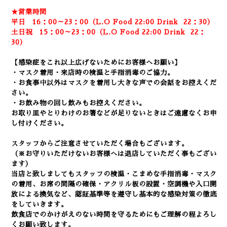
★営業時間
平日 16：00～23：00（L.O Food 22:00
Drink
22：3
0）
土日祝 15：00～23：00（L.O Food 22:00
Drink
22：
30）
【感染症をこれ以上広げないためにお客様へお願い】
・マスク着用・来店時の検温と手指消毒のご協力。
・お食事中以外はマスクを着用し大きな声での会話をお控えくだ
さい。
・お飲み物の回し飲みもお控えください。
お取り皿やとりわけのお箸などが足りないときはご遠慮なくお申
し付けください。
スタッフからご注意させていただく場合もございます。
（※お守りいただけないお客様へは退店していただく事もござい
ます）
当店と致しましてもスタッフの検温・こまめな手指消毒・マスク
の着用、
お席の間隔の確保・アクリル板の設置・空調機や入口開
放による換気など
、認証基準等を遵守し基本的な感染対策の徹底
をしていきます。
飲食店でのかけがえのない時間を守るためにもご理解の程よろし
くお願い致します。