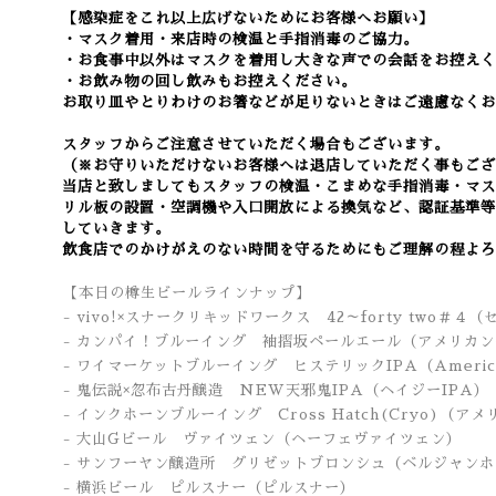
【感染症をこれ以上広げないためにお客様へお願い】
・マスク着用・来店時の検温と手指消毒のご協力。
・お食事中以外はマスクを着用し大きな声での会話をお控えく
・お飲み物の回し飲みもお控えください。
お取り皿やとりわけのお箸などが足りないときはご遠慮なくお
スタッフからご注意させていただく場合もございます。
（※お守りいただけないお客様へは退店していただく事もござ
当店と致しましてもスタッフの検温・こまめな手指消毒・マス
リル板の設置・空調機や入口開放による換気など
、認証基準等
していきます。
飲食店でのかけがえのない時間を守るためにもご理解の程よろ
【本日の樽生ビールラインナップ】
- vivo!×スナークリキッドワークス 42～forty two＃４
- カンパイ！ブルーイング 袖摺坂ペールエール（アメリカ
- ワイマーケットブルーイング ヒステリックIPA
（Americ
- 鬼伝説×忽布古丹醸造 NEW天邪鬼IPA
（ヘイジーIPA）
- インクホーンブルーイング Cross Hatch(Cryo)（ア
- 大山Gビール ヴァイツェン（ヘーフェヴァイツェン）
- サンフーヤン醸造所 グリゼットブロンシュ（ベルジャン
- 横浜ビール ピルスナー
（ピルスナー）