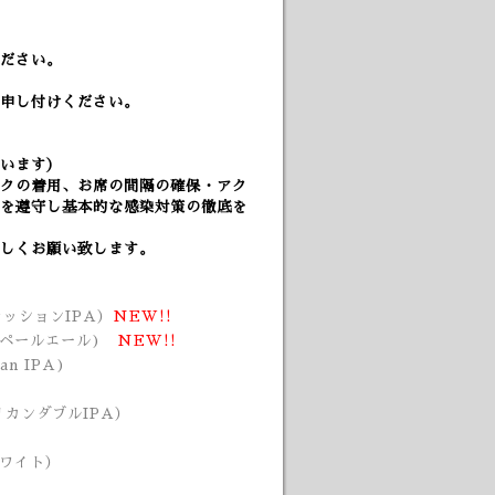
ださい。
申し付けください。
います）
クの着用、
お席の間隔の確保・アク
を遵守し基本的な感染対策の徹底を
しくお願い致します。
（セッションIPA）
NEW!!
ンペールエール)
NEW!!
an IPA
)
メリカンダブルIPA）
ホワイト）