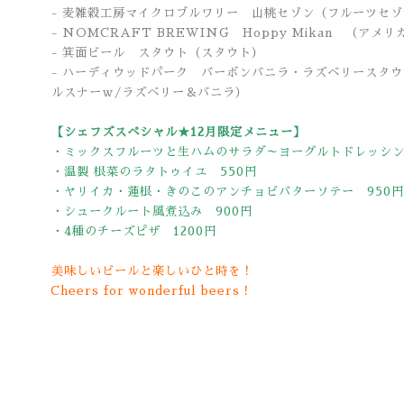
- 麦雑穀工房マイクロブルワリー 山桃セゾン（フルーツセ
- NOMCRAFT BREWING Hoppy Mikan
（アメリ
- 箕面ビール スタウト（スタウト）
- ハーディウッドパーク バーボンバニラ・ラズベリースタ
ルスナーｗ/ラズベリー＆バニラ）
【シェフズスペシャル★12月限定メニュー】
・ミックスフルーツと生ハムのサラダ～ヨーグルトドレッシン
・温製 根菜のラタトゥイユ 550円
・ヤリイカ・蓮根・きのこのアンチョビバターソテー 950円
・シュークルート風煮込み 900円
・4種のチーズピザ 1200円
美味しいビールと楽しいひと時を！
Cheers for wonderful beers！