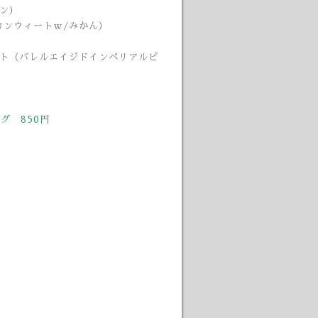
ゾン）
カンウィートｗ/みかん）
ウト（バレルエイジドインペリアルピ
グ 850円