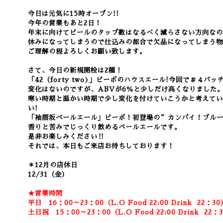
今日は元気に15時オープン!!
今年の営業もあと2日！
年末に向けてビールのタップ数はなるべく減らさない方向なの
休みになってしまうので仕込みの都合で欠品になってしまう物
ご理解の程よろしくお願い致します。
さて、今日の新規開栓は2種！
「42（forty two)
」ビーボのハウスエール!今回で＃４バッ
変化はないのですが、ABVが6％と少しだけ高くなりました
寒い時期と温かい時期で少し変化を付けていこうかと考えてい
い!
「袖摺坂ペールエール」ビーボ！初登場の”カンパイ！ブル
香りと苦みでじっくり飲めるペールエールです。
是非お楽しみください‼
それでは、本日もご来店お待ちしております！
＊12月の店休日
12/31（金）
★営業時間
平日 16：00～23：00（L.O Food 22:00
Drink
22：3
0
土日祝 15：00～23：00（L.O Food 22:00
Drink
22：