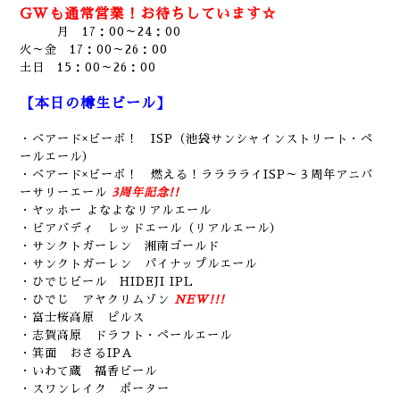
GWも通常営業！お待ちしています☆
月 17：00～24：00
火～金 17：00～26：00
土日 15：00～26：00
【本日の樽生ビール】
・ベアード×ビーボ！ ISP（池袋サンシャインストリート・ペ
ールエール）
・ベアード×ビーボ！ 燃える！ラララライISP～３周年アニバ
ーサリーエール
3周年記念!!
・ヤッホー よなよなリアルエール
・ビアバディ レッドエール（リアルエール）
・サンクトガーレン 湘南ゴールド
・サンクトガーレン パイナップルエール
・ひでじビール HIDEJI IPL
・ひでじ アヤクリムゾン
NEW!!!
・富士桜高原 ピルス
・志賀高原 ドラフト・ペールエール
・箕面 おさるIPA
・いわて蔵 福香ビール
・スワンレイク ポーター