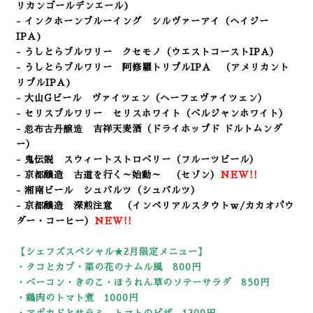
リカンゴールデンエール
)
- インクホーンブルーイング シルヴァーアイ
（ヘイジー
IPA
)
- うしとらブルワリー クセモノ（ウエストコーストIPA）
- うしとらブルワリー 阿修羅トリプルIPA （アメリカント
リプルIPA
)
- 大山Gビール ヴァイツェン（ヘーフェヴァイツェン）
- セリスブルワリー セリスホワイト（ベルジャンホワイト）
忽布古丹醸造
-
吉祥天麦酒
（ドライホップド ドルトムンダ
ー）
- 鬼伝説 スウィートストロベリー
（フルーツビール）
- 京都醸造 古道を行く～始動～ （セゾン）
NEW!!
- 湘南ビール シュバルツ（シュバルツ）
- 京都醸造 深煎注意 （インペリアルスタウトｗ/カカオパウ
ダー・コーヒー）
NEW!!
【シェフズスペシャル★2
月限定メニュー】
・タコとカブ・菜の花のナムル風 800円
・ベーコン・きのこ・ほうれん草のソテーサラダ 850円
・鶏肉のトマト煮 1000円