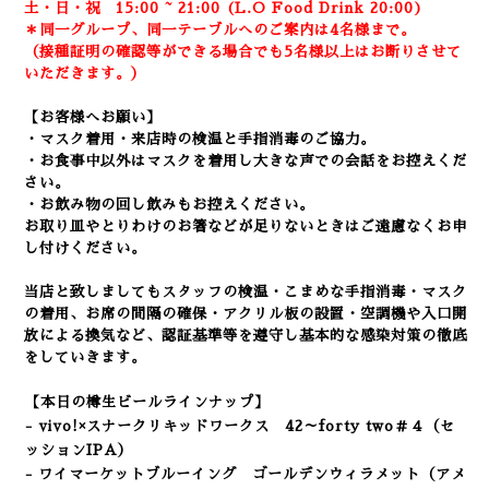
土・日・祝 15:00 ~ 21:00 (
L.O Food Drink 20:00)
＊同一グループ、同一テーブルへのご案内は4名様まで。
（接種証明の確認等ができる場合でも5名様以上はお断りさせて
いただきます。）
【お客様へお願い】
・マスク着用・来店時の検温と手指消毒のご協力。
・お食事中以外はマスクを着用し大きな声での会話をお控えくだ
さい。
・お飲み物の回し飲みもお控えください。
お取り皿やとりわけのお箸などが足りないときはご遠慮なくお申
し付けください。
当店と致しましてもスタッフの検温・こまめな手指消毒・マスク
の着用、
お席の間隔の確保・アクリル板の設置・空調機や入口開
放による換気など
、認証基準等を遵守し基本的な感染対策の徹底
をしていきます。
【本日の樽生ビールラインナップ】
- vivo!×スナークリキッドワークス 42～forty two＃４（セ
ッションIPA）
- ワイマーケットブルーイング ゴールデンウィラメット
（アメ