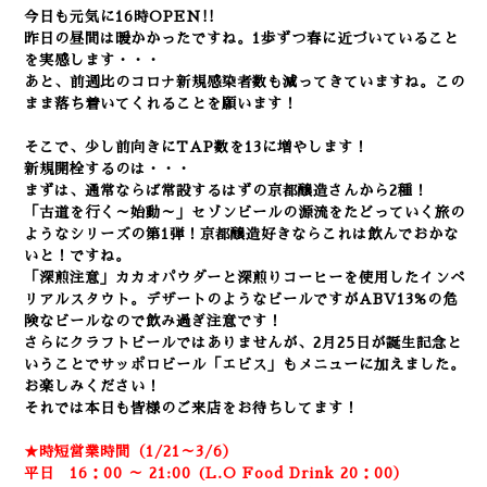
今日も元気に16時OPEN!!
昨日の昼間は暖かかったですね。1歩ずつ春に近づいていること
を実感します・・・
あと、前週比のコロナ新規感染者数も減ってきていますね。この
まま落ち着いてくれることを願います！
そこで、少し前向きにTAP数を13に増やします！
新規開栓するのは・・・
まずは、通常ならば常設するはずの京都醸造さんから2種！
「古道を行く～始動～」セゾンビールの源流をたどっていく旅の
ようなシリーズの第1弾！京都醸造好きならこれは飲んでおかな
いと！ですね。
「深煎注意」カカオパウダーと深煎りコーヒーを使用したインペ
リアルスタウト。デザートのようなビールですがABV13%の危
険なビールなので飲み過ぎ注意です！
さらにクラフトビールではありませんが、2月25日が誕生記念と
いうことでサッポロビール「エビス」もメニューに加えました。
お楽しみください！
それでは本日も
皆様のご来店を
お待ちしてます！
★時短営業時間（1/21～3/6）
平日 16：00 ～ 21:00 (L.O Food Drink 20：00）