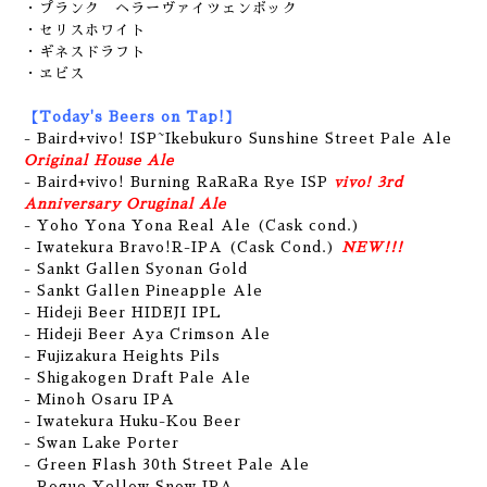
・プランク ヘラーヴァイツェンボック
・セリスホワイト
・ギネスドラフト
・ヱビス
【Today's Beers on Tap!】
- Baird+vivo! ISP~Ikebukuro Sunshine Street Pale Ale
Original House Ale
- Baird+vivo! Burning RaRaRa Rye ISP
vivo! 3rd
Anniversary Oruginal Ale
- Yoho Yona Yona Real Ale (Cask cond.)
- Iwatekura Bravo!R-IPA (Cask Cond.)
NEW!!!
- Sankt Gallen Syonan Gold
- Sankt Gallen Pineapple Ale
- Hideji Beer HIDEJI IPL
- Hideji Beer Aya Crimson Ale
- Fujizakura Heights Pils
- Shigakogen Draft Pale Ale
- Minoh Osaru IPA
- Iwatekura Huku-Kou Beer
- Swan Lake Porter
- Green Flash 30th Street Pale Ale
- Rogue Yellow Snow IPA