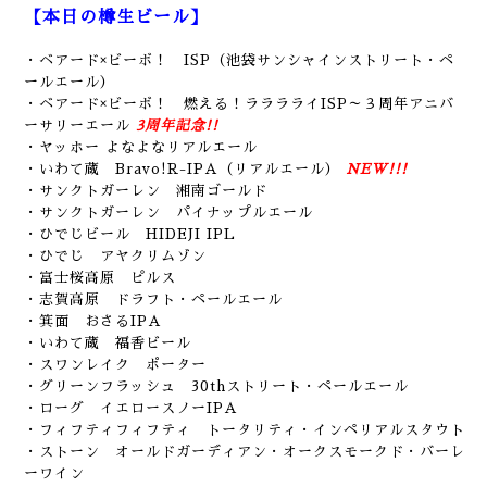
【本日の樽生ビール】
・ベアード×ビーボ！ ISP（池袋サンシャインストリート・ペ
ールエール）
・ベアード×ビーボ！ 燃える！ラララライISP～３周年アニバ
ーサリーエール
3周年記念!!
・ヤッホー よなよなリアルエール
・いわて蔵 Bravo!R-IPA（リアルエール）
NEW!!!
・サンクトガーレン 湘南ゴールド
・サンクトガーレン パイナップルエール
・ひでじビール HIDEJI IPL
・ひでじ アヤクリムゾン
・富士桜高原 ピルス
・志賀高原 ドラフト・ペールエール
・箕面 おさるIPA
・いわて蔵 福香ビール
・スワンレイク ポーター
・グリーンフラッシュ 30thストリート・ペールエール
・ローグ イエロースノーIPA
・フィフティフィフティ トータリティ・インペリアルスタウト
・ストーン オールドガーディアン・オークスモークド・バーレ
ーワイン