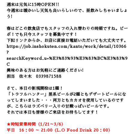
週末は元気に15時OPEN!!
今週末は暖かいし天気も良いらしいので、昼飲みしちゃいましょ
う!
春はどこの飲食店でもスタッフの入れ替わりの時期ですね。ビー
ボ！でも只今スタッフを募集中です！
下記リンクからか、お店に直接お電話いただいても大丈夫です。
https://job.inshokuten.com/kanto/work/detail/10366
?
searchKeyword_u=%E3%83%93%E3%83%BC%E3%83%9
C
興味のある方はお気軽にご連絡ください!
担当 佐々木 0339871588
さて、本日の新規開栓は1種！
「トラフルハンター」黒系ビールが2種ともデザートビールにな
ってしまいました・・・両方ともカカオを使用しているのです
が、こちらはラズベリー入りの甘酸っぱいビールです。
それでは本日も
皆様のご来店を
お待ちしてます！
★時短営業時間（1/21～3/6）
平日 16：00 ～ 21:00 (L.O Food Drink 20：00）