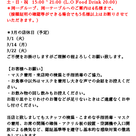
土・日・祝 15:00 ~ 21:00 (
L.O Food Drink 20:00)
＊同一グループ、同一テーブルへのご案内は4名様まで。
（接種証明の確認等ができる場合でも5名様以上はお断りさせて
いただきます。）
＊
3月の店休日（予定）
3/1（火）
3/14（月）
3/22（火）
ご不便をお掛けしますがご理解の程よろしくお願い致します。
【お客様へお願い】
・マスク着用・来店時の検温と手指消毒のご協力。
・お食事中以外はマスクを着用し大きな声での会話をお控えくだ
さい。
・お飲み物の回し飲みもお控えください。
お取り皿やとりわけのお箸などが足りないときはご遠慮なくお申
し付けください。
当店と致しましてもスタッフの検温・こまめな手指消毒・マスク
の着用、
お席の間隔の確保・アクリル板の設置・空調機や入口開
放による換気など
、認証基準等を遵守し基本的な感染対策の徹底
をしていきます。