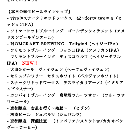
【本日の樽生ビールラインナップ】
- vivo!×スナークリキッドワークス 42～forty two＃４（セ
ッションIPA）
- ワイマーケットブルーイング ゴールデンウィラメット
（アメ
リカンゴールデンエール
)
- NOMCRAFT BREWING Tailwind
（ヘイジー
IPA
)
- フリモントブルーイング ラッシュIPA（アメリカンIPA）
- フリモントブルーイング ディスコウルフ（ヘイジーダブル
IPA
)
NEW!!
- 大山Gビール ヴァイツェン（ヘーフェヴァイツェン）
- セリスブルワリー セリスホワイト（ベルジャンホワイト）
スナークリキッドワークス テスライタリアーノ2
-
（イタリア
ンピルスナー）
- カンパイ！ブルーイング 鳥尾坂フルーツサワー
（フルーツサ
ワーエール）
- 京都醸造 古道を行く～始動～ （セゾン）
- 湘南ビール シュバルツ（シュバルツ）
- 京都醸造 深煎注意 （インペリアルスタウトｗ/カカオパウ
ダー・コーヒー）