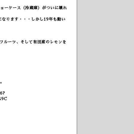
ョーケース（冷蔵庫）がついに壊れ
になります・・・
しかし19年も動い
ションフルーツ、そして有田産のレモンを
。
。
66?
%9C