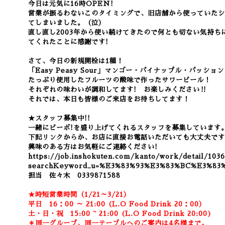
今日は元気に16時OPEN!
営業が振るわないこのタイミングで、旧店舗から使っていたシ
てしまいました。（泣）
直し直し2003年から使い続けてきたので何とも切ない気持ち
てくれたことに感謝です!
さて、今日の新規開栓は1種！
「Easy Peasy Sour」マンゴー・パイナップル・パッ
たっぷり使用したフルーツの酸味で作ったサワービール！
それぞれの味わいが調和してます!
お楽しみください‼
それでは、本日も
皆様のご来店を
お待ちしてます！
★スタッフ募集中!!
一緒にビーボ!を盛り上げてくれるスタッフを募集しています
下記リンクからか、お店に直接お電話いただいても大丈夫です
興味のある方はお気軽にご連絡ください!
https://job.inshokuten.com/kanto/work/detail/103
searchKeyword_u=%E3%83%93%E3%83%BC%E3%83
担当 佐々木 0339871588
★時短営業時間（1/21～3/21）
平日 16：00 ～ 21:00 (L.O Food Drink 20：00）
土・日・祝 15:00 ~ 21:00 (
L.O Food Drink 20:00)
＊同一グループ、同一テーブルへのご案内は4名様まで。