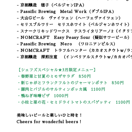
- 京都醸造 毬子（ベルジャンIPA）
- Passific Brewing Metal Work（ダブルIPA
)
- 大山Gビール ヴァイツェン（ヘーフェヴァイツェン）
- セリスブルワリー セリスホワイト（ベルジャンホワイト）
スナークリキッドワークス テスライタリアーノ2
-
（イタリ
- NOMCRAFT Easy Peasy Sour
（疑似サワービール）
- Passific Brewing Nero （ワロニアンピルス）
- NOMCRAFT トラフルハンター（カカオスタウトｗ/ラ
- 京都醸造 深煎注意 （インペリアルスタウトｗ/カカオパ
【シェフズスペシャル★3
月限定メニュー】
・春野菜と甘夏のミモザサラダ 850円
・新じゃがとフランクフルトのジャーマンポテト 850円
・豚肉とバジルのサルティンボッカ風 1100円
・鴨ねぎ味噌ピザ 1000円
・小柱と菜の花・セミドライトマトのスパゲッティ 1100円
美味しいビールと楽しいひと時を！
Cheers for wonderful beers！