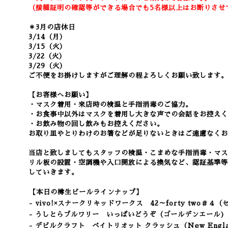
（接種証明の確認等ができる場合でも5名様以上はお断りさせ
＊
3月の店休日
3/14（月）
3/15（火）
3/22（火）
3/29（火）
ご不便をお掛けしますがご理解の程よろしくお願い致します。
【お客様へお願い】
・マスク着用・来店時の検温と手指消毒のご協力。
・お食事中以外はマスクを着用し大きな声での会話をお控えく
・お飲み物の回し飲みもお控えください。
お取り皿やとりわけのお箸などが足りないときはご遠慮なくお
当店と致しましてもスタッフの検温・こまめな手指消毒・マス
リル板の設置・空調機や入口開放による換気など
、認証基準等
していきます。
【本日の樽生ビールラインナップ】
- vivo!×スナークリキッドワークス 42～forty two＃４
- うしとらブルワリー いっぱいどうぞ
（ゴールデンエール
- デビルクラフト ペイトリオット クラッシュ
（New Engl