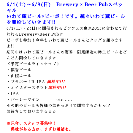
6/1(土)～6/9(日) Brewery × Beer Pubスペシ
ャル
いわて蔵ビール×ビーボ！です。続々いわて蔵ビール
を開栓していきます!!
6/1(土)・2(日)に開催されるビアフェス東京2013に合わせて行
われるBrewery×Beer Pubに
ビーボも参加！今年もいわて蔵ビールさんとタッグを組みます
よ!!
期間中はいわて蔵ビールさんの定番・限定醸造の樽生ビールをど
んどん開栓していきます☆
＜予定ビールラインナップ＞
・福香ビール
・山椒エール
・ブラボー！R-IPA
開栓中!!!
・オイスタースタウト
開栓中!!!
・IPA
・バーレーワイン
etc……
その他のビールも皆様の飲みっぷりで開栓するかもっ!?
お待ちしております☆☆☆
※只今、スタッフ募集中！
興味がある方は、まずお電話を。