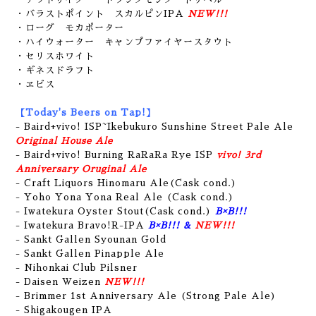
・バラストポイント スカルピンIPA
NEW!!!
・ローグ モカポーター
・ハイウォーター キャンプファイヤースタウト
・セリスホワイト
・ギネスドラフト
・ヱビス
【Today's Beers on Tap!】
- Baird+vivo! ISP~Ikebukuro Sunshine Street Pale Ale
Original House Ale
- Baird+vivo! Burning RaRaRa Rye ISP
vivo! 3rd
Anniversary Oruginal Ale
- Craft Liquors Hinomaru Ale(Cask cond.)
- Yoho Yona Yona Real Ale (Cask cond.)
- Iwatekura Oyster Stout(Cask cond.)
B×B!!!
- Iwatekura Bravo!R-IPA
B×B!!! &
NEW!!!
- Sankt Gallen Syounan Gold
- Sankt Gallen Pinapple Ale
- Nihonkai Club Pilsner
- Daisen Weizen
NEW!!!
- Brimmer 1st Anniversary Ale (Strong Pale Ale)
- Shigakougen IPA