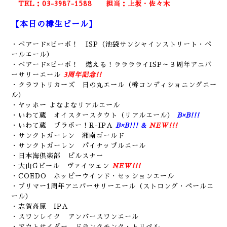
TEL：03-3987-1588
担当：上坂・佐々木
【本日の樽生ビール】
・ベアード×ビーボ！ ISP（池袋サンシャインストリート・ペ
ールエール）
・ベアード×ビーボ！ 燃える！ラララライISP～３周年アニバ
ーサリーエール
3周年記念!!
・クラフトリカーズ 日の丸エール（樽コンディショニングエー
ル）
・ヤッホー よなよなリアルエール
・いわて蔵 オイスタースタウト（リアルエール）
B×B!!!
・いわて蔵 ブラボー！R-IPA
B×B!!! &
NEW!!!
・サンクトガーレン 湘南ゴールド
・サンクトガーレン パイナップルエール
・日本海倶楽部 ピルスナー
・大山Gビール ヴァイツェン
NEW!!!
・COEDO ホッピーウインド・セッションエール
・ブリマー1周年アニバーサリーエール（ストロング・ペールエ
ール）
・志賀高原 IPA
・スワンレイク アンバースワンエール
・アウトサイダー ドランクモンク・トリペル