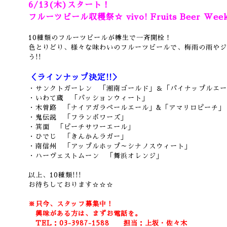
6/13(木)スタート！
フルーツビール収穫祭☆ vivo! Fruits Beer Wee
10種類のフルーツビールが樽生で一斉開栓！
色とりどり、様々な味わいのフルーツビールで、梅雨の雨やジ
う!!
＜ラインナップ決定!!＞
・サンクトガーレン 「湘南ゴールド」＆「パイナップルエー
・いわて蔵 「パッションウィート」
・木曽路 「ナイアガラペールエール」&「アマリロピーチ」
・鬼伝説 「フランボワーズ」
・箕面 「ピーチサワーエール」
・ひでじ 「きんかんラガー」
・南信州 「アップルホップ～シナノスウィート」
・ハーヴェストムーン 「舞浜オレンジ」
以上、10種類!!!
お待ちしております☆☆☆
※只今、スタッフ募集中！
興味がある方は、まずお電話を。
TEL：03-3987-1588
担当：上坂・佐々木