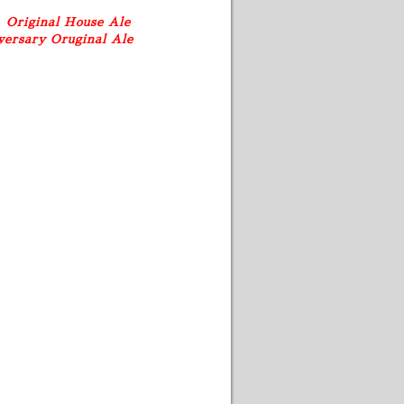
e
Original House Ale
versary Oruginal Ale