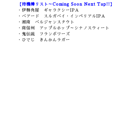
【待機樽リスト～Coming Soon Next Tap!!】
・伊勢角屋 ギャラクシーIPA
・ベアード スルガベイ・インペリアルIPA
・湘南 ベルジャンスタウト
・南信州 アップルホップ～シナノスウィート
・鬼伝説 フランボワーズ
・ひでじ きんかんラガー