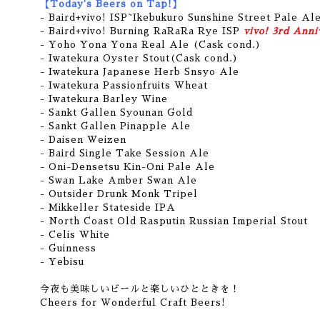
【Today's Beers on Tap!】
- Baird+vivo! ISP~Ikebukuro Sunshine Street Pale Al
- Baird+vivo! Burning RaRaRa Rye ISP
vivo! 3rd Anni
- Yoho Yona Yona Real Ale (Cask cond.)
- Iwatekura Oyster Stout(Cask cond.)
- Iwatekura Japanese Herb Snsyo Ale
- Iwatekura Passionfruits Wheat
- Iwatekura Barley Wine
-
Sankt Gallen Syounan Gold
- Sankt Gallen Pinapple Ale
- Daisen Weizen
- Baird Single Take Session Ale
- Oni-Densetsu Kin-Oni Pale Ale
- Swan Lake Amber Swan Ale
- Outsider Drunk Monk Tripel
- Mikkeller Stateside IPA
- North Coast Old Rasputin Russian Imperial Stout
- Celis White
- Guinness
-
Yebisu
今夜も美味しいビールと楽しいひとときを！
Cheers for Wonderful Craft Beers!