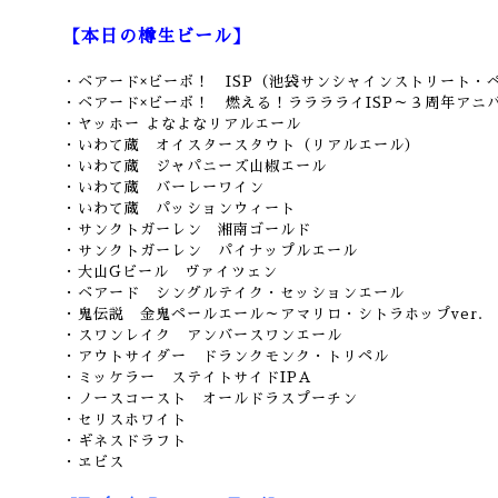
【本日の樽生ビール】
・ベアード×ビーボ！ ISP（池袋サンシャインストリート・
・ベアード×ビーボ！ 燃える！ラララライISP～３周年アニ
・ヤッホー よなよなリアルエール
・いわて蔵 オイスタースタウト（リアルエール）
・いわて蔵 ジャパニーズ山椒エール
・いわて蔵 バーレーワイン
・いわて蔵 パッションウィート
・サンクトガーレン 湘南ゴールド
・サンクトガーレン パイナップルエール
・大山Gビール ヴァイツェン
・ベアード シングルテイク・セッションエール
・鬼伝説 金鬼ペールエール～アマリロ・シトラホップver.
・スワンレイク アンバースワンエール
・アウトサイダー ドランクモンク・トリペル
・ミッケラー ステイトサイドIPA
・ノースコースト オールドラスプーチン
・セリスホワイト
・ギネスドラフト
・ヱビス