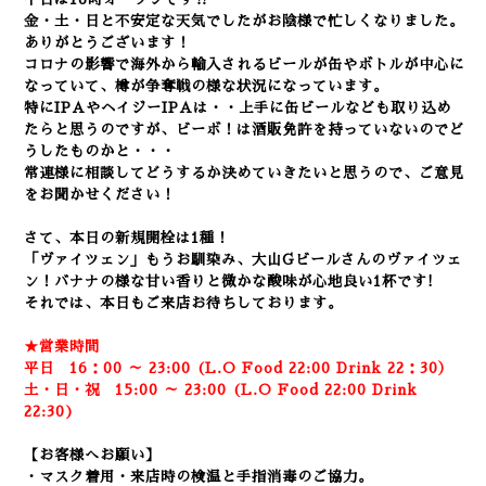
金・土・日と不安定な天気でしたがお陰様で忙しくなりました。
ありがとうございます！
コロナの影響で海外から輸入されるビールが缶やボトルが中心に
なっていて、樽が争奪戦の様な状況になっています。
特にIPAやヘイジーIPAは・・上手に
缶ビールなども取り込め
たらと思うのですが、ビーボ！は酒販免許を持っていないのでど
うしたものかと・・・
常連様に相談してどうするか決めていきたいと思うので、ご意見
をお聞かせください！
さて、本日の新規開栓は1種！
「ヴァイツェン」もうお馴染み、大山Gビールさんのヴァイツェ
ン！バナナの様な甘い香りと微かな酸味が心地良い1杯です!
それでは、本日もご来店お待ちしております。
★営業時間
平日 16：00 ～ 23:00 (L.O Food 22:00 Drink 22：3
0）
土・日・祝 15:00 ～ 23:00 (
L.O Food 22:00 Drink
22:3
0)
【お客様へお願い】
・マスク着用・来店時の検温と手指消毒のご協力。