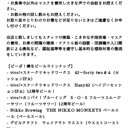
・お食事中以外はマスクを着用し大きな声での会話をお控えくだ
さい。
・お飲み物の回し飲みもお控えください。
お取り皿やとりわけのお箸などが足りないときはご遠慮なくお申
し付けください。
当店と致しましてもスタッフの検温・こまめな手指消毒・マスク
の着用、
お席の間隔の確保・アクリル板の設置・空調機や入口開
放による換気など
、認証基準等を遵守し基本的な感染対策の徹底
をしていきます。
【ビーボ！樽生ビールラインナップ】
- vivo!×スナークリキッドワークス 42～forty two＃４（セ
ッションIPA）
- vivo!×スナークリキッドワークス Hazy42 (ヘイジーセッシ
ョンIPA）12周年ビール！
- vivo!×カンパイ！ブルーイング
S・O・S フルーツスムージ
ーサワー（フルーツサワー）12周年ビール!
- Nikko Brewing THE NIKKO MONKEYS ペールエ
ール
（ペールエール
)
- デビルクラフト ウェイアウト ウエスト
（ウエストコースト