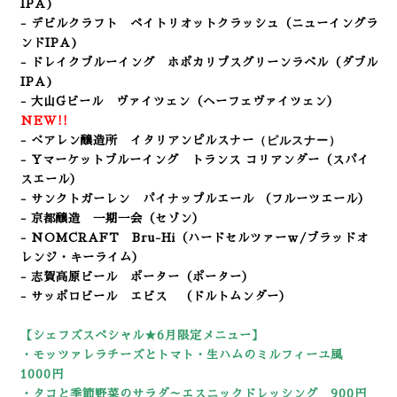
IPA
)
- デビルクラフト ペイトリオットクラッシュ
（ニューイングラ
ンドIPA)
- ドレイクブルーイング ホポカリプスグリーンラベル（ダブル
IPA
)
- 大山Gビール ヴァイツェン（ヘーフェヴァイツェン）
NEW!!
（ピルスナー）
- べアレン醸造所 イタリアンピルスナー
- Yマーケットブルーイング トランス コリアンダー（スパイ
スエール）
- サンクトガーレン パイナップルエール
（フルーツエール）
- 京都醸造 一期一会
（セゾン）
- NOMCRAFT Bru-Hi（ハードセルツァーｗ/ブラッドオ
レンジ・キーライム）
- 志賀高原ビール ポーター（ポーター
）
- サッポロビール エビス （ドルトムンダー）
【シェフズスペシャル★6
月限定メニュー】
・モッツァレラチーズとトマト・生ハムのミルフィーユ風
1000円
・タコと季節野菜のサラダ～エスニックドレッシング 900円