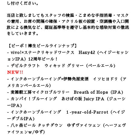
し付けください。
当店と致しましてもスタッフの検温・こまめな手指消毒・マスク
の着用、
お席の間隔の確保・アクリル板の設置・空調機や入口開
放による換気など
、認証基準等を遵守し基本的な感染対策の徹底
をしていきます。
【ビーボ！樽生ビールラインナップ】
- vivo!×スナークリキッドワークス Hazy42 (ヘイジーセッシ
ョンIPA）12周年ビール！
- デビルクラフト ウィキッド グリマー
（ペールエール
)
NEW!!
- インクホーンブルーイング×伊勢角屋麦酒 イソヒヨドリ（ア
メリカンペールエール）
- 麦雑穀工房マイクロブルワリー
Breath of Hops
（IPA
)
- カンパイ！ブルーイング あけぼの坂 Juicy IPA
（ジューシ
ーIPA)
- インクホーンブルーイング １-year-old-Parrot（ヘイジ
ーダブルIPA
)
- 八ヶ岳ビール タッチダウン ゆずヴァイツェン（ヘーフェヴ
ァイツェンｗ/ゆず）