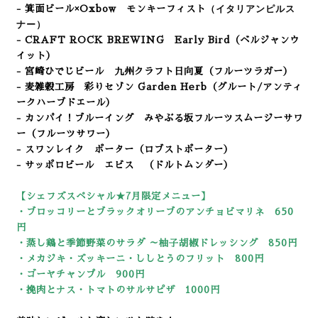
（イタリアンピルス
- 箕面ビール×Oxbow モンキーフィスト
ナー）
- CRAFT ROCK BREWING Early Bird（ベルジャンウ
イット）
- 宮崎ひでじビール 九州クラフト日向夏
（フルーツラガー）
- 麦雑穀工房 彩りセゾン Garden Herb
（グルート/アンティ
ークハーブドエール）
- カンパイ！ブルーイング みやぶる坂フルーツスムージーサワ
ー（フルーツサワー）
- スワンレイク ポーター（ロブストポーター
）
- サッポロビール エビス （ドルトムンダー）
【シェフズスペシャル★7
月限定メニュー】
・ブロッコリーとブラックオリーブのアンチョビマリネ 650
円
・蒸し鶏と季節野菜のサラダ ～柚子胡椒ドレッシング 850円
・メカジキ・ズッキーニ・ししとうのフリット
800
円
・ゴーヤチャンプル 900円
・挽肉とナス・トマトのサルサピザ 1000円