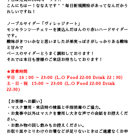
こんにちはー！ななえです＾＾毎日新規開栓があってなんだかう
れしいですね！
ノーブルサイダー「ヴィレッジタート」
モンモランシ―チェリーを漬込んだほんのり赤いハードサイダー
です。
酸味がきついかなと思いましたが果実っぽさがしっかりある酸味
と甘みで
ベースのサイダーとうまく調和しております！
それでは本日も皆様のご来店お待ちしております！
★営業時間
平日 16：00 ～ 23:00 (L.O Food 22:00 Drink 22：3
0）
土・日・祝 15:00 ～ 23:00 (
L.O Food 22:00 Drink
22:3
0)
【お客様へお願い】
・マスク着用・来店時の検温と手指消毒のご協力。
・お食事中以外はマスクを着用し大きな声での会話をお控えくだ
さい。
・お飲み物の回し飲みもお控えください。
お取り皿やとりわけのお箸などが足りないときはご遠慮なくお申