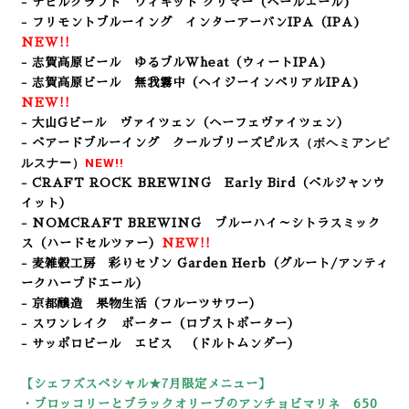
- デビルクラフト ウィキッド グリマー
（ペールエール
)
- フリモントブルーイング インターアーバンIPA
（IPA
)
NEW!!
- 志賀高原ビール ゆるブルWheat
（ウィートIPA)
- 志賀高原ビール 無我霧中（ヘイジーインペリアルIPA
)
NEW!!
- 大山Gビール ヴァイツェン（ヘーフェヴァイツェン）
（ボヘミアンピ
- ベアードブルーイング クールブリーズピルス
ルスナー）
NEW!!
- CRAFT ROCK BREWING Early Bird（ベルジャンウ
イット）
- NOMCRAFT BREWING ブルーハイ～シトラスミック
ス
（ハードセルツァー）
NEW!!
- 麦雑穀工房 彩りセゾン Garden Herb
（グルート/アンティ
ークハーブドエール）
- 京都醸造 果物生活（フルーツサワー）
- スワンレイク ポーター（ロブストポーター
）
- サッポロビール エビス （ドルトムンダー）
【シェフズスペシャル★7
月限定メニュー】
・ブロッコリーとブラックオリーブのアンチョビマリネ 650