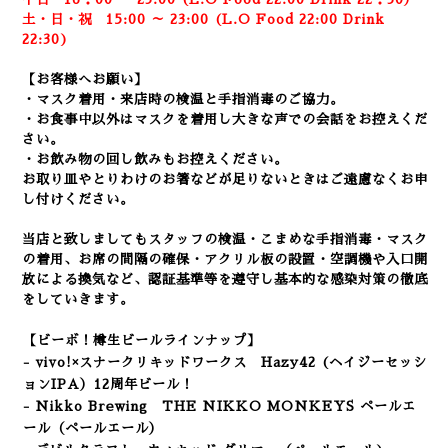
土・日・祝 15:00 ～ 23:00 (
L.O Food 22:00 Drink
22:3
0)
【お客様へお願い】
・マスク着用・来店時の検温と手指消毒のご協力。
・お食事中以外はマスクを着用し大きな声での会話をお控えくだ
さい。
・お飲み物の回し飲みもお控えください。
お取り皿やとりわけのお箸などが足りないときはご遠慮なくお申
し付けください。
当店と致しましてもスタッフの検温・こまめな手指消毒・マスク
の着用、
お席の間隔の確保・アクリル板の設置・空調機や入口開
放による換気など
、認証基準等を遵守し基本的な感染対策の徹底
をしていきます。
【ビーボ！樽生ビールラインナップ】
- vivo!×スナークリキッドワークス Hazy42 (ヘイジーセッシ
ョンIPA）12周年ビール！
- Nikko Brewing THE NIKKO MONKEYS ペールエ
ール（ペールエール）