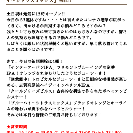
イ～シトラスミックス」開栓!!
土日祝は元気に15時オープン!!
今日から3連休ですね・・・とは言えまたコロナの感染が広がっ
てきて、出かけるか自粛するか悩みどころですかね？
我々としても飲みに来て頂きたいのはもちろんなのですが、皆さ
んの気持ちも理解できるので悩みどころです。
しばらくは厳しい状況が続くと思いますが、早く落ち着いてくれ
ることを願うばかりです!
さて、今日の新規開栓は4種！
「インターアーバンIPA」フリモントブルーイングの定番
IPA！オレンジを丸かじりしたようなジューシーさ！
「無我霧中」トロピカルなジューシーさと圧倒的な柑橘感が楽し
める、志賀高原流ヘイジーインペリアルIPA！
「クールブリーズピルス」古典的な製法で作られたボヘミアンピ
ルスナー！
「ブルーハイ～シトラスミックス」ブラッドオレンジとキーライ
ムの味わいが爽やかなハードセルツァー！
それでは本日も皆様のご来店お待ちしております！
★営業時間
平日 16：00 ～ 23:00 (L.O Food 22:00 Drink 22：3
0）