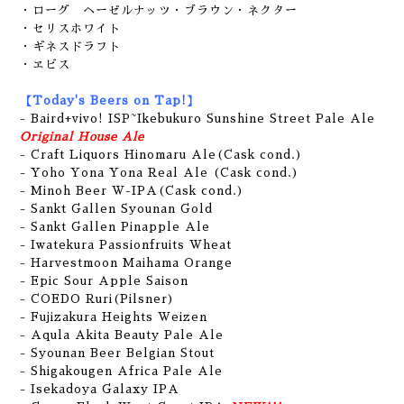
・ローグ ヘーゼルナッツ・ブラウン・ネクター
・セリスホワイト
・ギネスドラフト
・ヱビス
【Today's Beers on Tap!】
- Baird+vivo! ISP~Ikebukuro Sunshine Street Pale Ale
Original House Ale
- Craft Liquors Hinomaru Ale(Cask cond.)
- Yoho Yona Yona Real Ale (Cask cond.)
- Minoh Beer W-IPA(Cask cond.)
- Sankt Gallen Syounan Gold
- Sankt Gallen Pinapple Ale
- Iwatekura Passionfruits Wheat
- Harvestmoon Maihama Orange
- Epic Sour Apple Saison
- COEDO Ruri(Pilsner)
- Fujizakura Heights Weizen
- Aqula Akita Beauty Pale Ale
- Syounan Beer Belgian Stout
- Shigakougen Africa Pale Ale
- Isekadoya Galaxy IPA