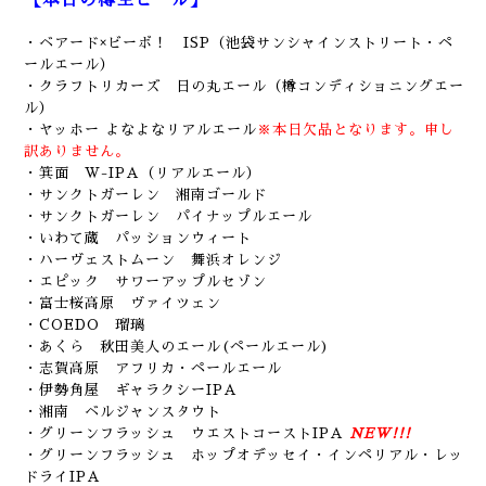
【本日の樽生ビール】
・ベアード×ビーボ！ ISP（池袋サンシャインストリート・ペ
ールエール）
・クラフトリカーズ 日の丸エール（樽コンディショニングエー
ル）
・ヤッホー よなよなリアルエール
※本日欠品となります。申し
訳ありません。
・箕面 W-IPA（リアルエール）
・サンクトガーレン 湘南ゴールド
・サンクトガーレン パイナップルエール
・いわて蔵 パッションウィート
・ハーヴェストムーン 舞浜オレンジ
・エピック サワーアップルセゾン
・富士桜高原 ヴァイツェン
・COEDO 瑠璃
・あくら 秋田美人のエール(ペールエール)
・志賀高原 アフリカ・ペールエール
・伊勢角屋 ギャラクシーIPA
・湘南 ベルジャンスタウト
・グリーンフラッシュ ウエストコーストIPA
NEW!!!
・グリーンフラッシュ ホップオデッセイ・インペリアル・レッ
ドライIPA