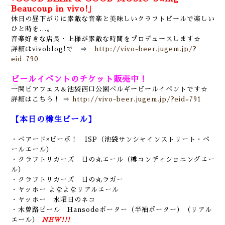
Beaucoup in vivo!｣
休日の昼下がりに素敵な音楽と美味しいクラフトビールで楽しい
ひと時を…。
音楽好きな店長・上様が素敵な時間をプロデュースします☆
詳細はvivoblog!で ⇒
http://vivo-beer.jugem.jp/?
eid=790
ビールイベントのチケット販売中！
一関ビアフェス＆池袋西口公園ベルギービールイベントです☆
詳細はこちら！ ⇒
http://vivo-beer.jugem.jp/?eid=791
【本日の樽生ビール】
・ベアード×ビーボ！ ISP（池袋サンシャインストリート・ペ
ールエール）
・クラフトリカーズ 日の丸エール（樽コンディショニングエー
ル）
・クラフトリカーズ 日の丸ラガー
・ヤッホー よなよなリアルエール
・ヤッホー 水曜日のネコ
・木曽路ビール Hansodeポーター（半袖ポーター）（リアル
エール）
NEW!!!