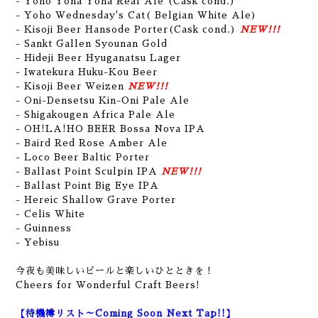
- Yoho Yona Yona Real Ale (Cask cond.)
- Yoho Wednesday's Cat( Belgian White Ale)
- Kisoji Beer Hansode Porter(Cask cond.)
NEW!!!
- Sankt Gallen Syounan Gold
- Hideji Beer Hyuganatsu Lager
- Iwatekura Huku-Kou Beer
- Kisoji Beer Weizen
NEW!!!
- Oni-Densetsu Kin-Oni Pale Ale
- Shigakougen Africa Pale Ale
- OH!LA!HO BEER Bossa Nova IPA
- Baird Red Rose Amber Ale
- Loco Beer Baltic Porter
- Ballast Point Sculpin IPA
NEW!!!
- Ballast Point Big Eye IPA
- Hereic Shallow Grave Porter
- Celis White
- Guinness
-
Yebisu
今夜も美味しいビールと楽しいひとときを！
Cheers for Wonderful Craft Beers!
【待機樽リスト～Coming Soon Next Tap!!】