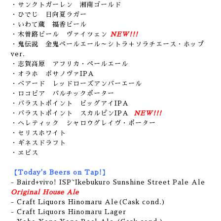
・サンクトガーレン 湘南ゴールド
・ひでじ 日向夏ラガー
・いわて蔵 福香ビール
・木曽路ビール ヴァイツェン
NEW!!!
・鬼伝説 金鬼ペールエール～シトラ＋ソラチエース・ホップ
ver.
・志賀高原 アフリカ・ペールエール
・オラホ ボサノヴァIPA
・ベアード レッドローズアンバーエール
・ロコビア バルチックポーター
・バラストポイント ビッグアイIPA
・バラストポイント スカルピンIPA
NEW!!!
・ヘレティック シャロウグレイヴ・ポーター
・セリスホワイト
・ギネスドラフト
・ヱビス
【Today's Beers on Tap!】
- Baird+vivo! ISP~Ikebukuro Sunshine Street Pale Ale
Original House Ale
- Craft Liquors Hinomaru Ale(Cask cond.)
- Craft Liquors Hinomaru Lager