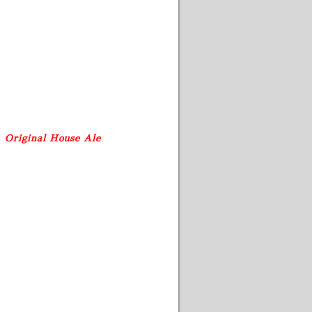
e
Original House Ale