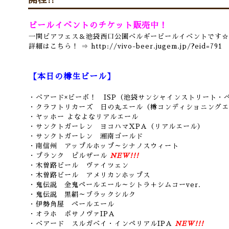
開栓!!
ビールイベントのチケット販売中！
一関ビアフェス＆池袋西口公園ベルギービールイベントです☆
詳細はこちら！ ⇒
http://vivo-beer.jugem.jp/?eid=791
【本日の樽生ビール】
・ベアード×ビーボ！ ISP（池袋サンシャインストリート・
・クラフトリカーズ 日の丸エール（樽コンディショニングエ
・ヤッホー よなよなリアルエール
・サンクトガーレン ヨコハマXPA（リアルエール）
・サンクトガーレン 湘南ゴールド
・南信州 アップルホップ～シナノスウィート
・プランク ピルザール
NEW!!!
・木曽路ビール ヴァイツェン
・木曽路ビール アメリカンホップス
・鬼伝説 金鬼ペールエール～シトラ＋シムコーver.
・鬼伝説 黒絹～ブラックシルク
・伊勢角屋 ペールエール
・オラホ ボサノヴァIPA
・ベアード スルガベイ・インペリアルIPA
NEW!!!