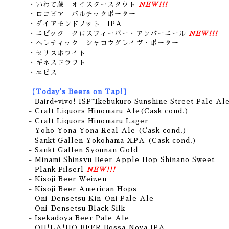
・いわて蔵 オイスタースタウト
NEW!!!
・ロコビア バルチックポーター
・ダイアモンドノット IPA
・エピック クロスフィーバー・アンバーエール
NEW!!!
・ヘレティック シャロウグレイヴ・ポーター
・セリスホワイト
・ギネスドラフト
・ヱビス
【Today's Beers on Tap!】
- Baird+vivo! ISP~Ikebukuro Sunshine Street Pale Al
- Craft Liquors Hinomaru Ale(Cask cond.)
- Craft Liquors Hinomaru Lager
- Yoho Yona Yona Real Ale (Cask cond.)
- Sankt Gallen Yokohama XPA (Cask cond.)
- Sankt Gallen Syounan Gold
- Minami Shinsyu Beer Apple Hop Shinano Sweet
- Plank Pilserl
NEW!!!
- Kisoji Beer Weizen
- Kisoji Beer American Hops
- Oni-Densetsu Kin-Oni Pale Ale
- Oni-Densetsu Black Silk
- Isekadoya Beer Pale Ale
- OH!LA!HO BEER Bossa Nova IPA