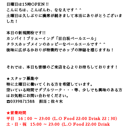
日曜日は15時OPEN‼
こんにちは、こんばんわ、ななえです＾＾
土
曜日は久しぶりに満席が続きまして本当にありがとうございま
した！
本日の新規開栓です!!
カンパイ！ブリューイング「目白坂ペールエール」
タラスホップメインのホッピーなペールエールです＾＾
後味に広がるかおりが特徴的でホップの神秘を感じますね！
それでは、本日も皆様のご来店を心よりお待ちしております！
★
スタッフ募集中
特に土曜日に働いてくれる方を希望しています。
空いている時間でダブルワーク・・・等、少しでも興味のある方
はお気軽にお問い合わせください。
☎0339871588 担当：佐々木
★営業時間
平日 16：00 ～ 23:00 (L.O Food 22:00 Drink 22：3
0）
土・日・祝 15:00 ～ 23:00 (
L.O Food 22:00 Drink