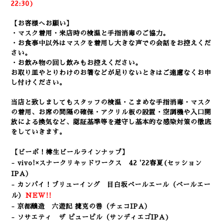
22:3
0)
【お客様へお願い】
・マスク着用・来店時の検温と手指消毒のご協力。
・お食事中以外はマスクを着用し大きな声での会話をお控えくだ
さい。
・お飲み物の回し飲みもお控えください。
お取り皿やとりわけのお箸などが足りないときはご遠慮なくお申
し付けください。
当店と致しましてもスタッフの検温・こまめな手指消毒・マスク
の着用、
お席の間隔の確保・アクリル板の設置・空調機や入口開
放による換気など
、認証基準等を遵守し基本的な感染対策の徹底
をしていきます。
【ビーボ！樽生ビールラインナップ】
- vivo!×スナークリキッドワークス 42 '22
春夏(セッション
IPA）
- カンパイ！ブリューイング 目白坂ペールエール（ペールエー
ル）
NEW!!
- 京都醸造 六遊記 捷克の巻
（チェコIPA）
- ソサエティ ザ ピューピル
（サンディエゴIPA
)