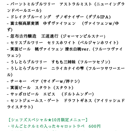
- バーントミルブルワリー アストラルミスト
（ニューイングラ
ンドペールエール
)
- ドレイクブルーイング デノギナイザー（ダブルIPA
)
- 富士桜高原麦酒 ゆずヴァイツェン
（ヴァイツェンｗ/ゆ
ず）
忽布古丹醸造 王道進行
）
-
（ジャーマンピルスナー
- セリスブルワリー セリスホワイト
（ベルジャンホワイト）
- 箕面ビール 桃ヴァイツェン 清水白桃ver.
（フルーツヴァイ
ツェン
）
- うしとらブルワリー すもも三姉妹
（フルーツセゾン
）
- うしとらブルワリー ニライカナイの雫
（フルーツサワーエー
ル）
- チーキー ペア（サイダーｗ/洋ナシ）
- 箕面ビール スタウト（スタウト
）
- サッポロビール エビス （ドルトムンダー）
- セントジェームス・ゲート ドラフトギネス（アイリッシュド
ライスタウト）
【シェフズスペシャル★10
月限定メニュー】
・りんごとクルミの入ったキャロットラペ 600円