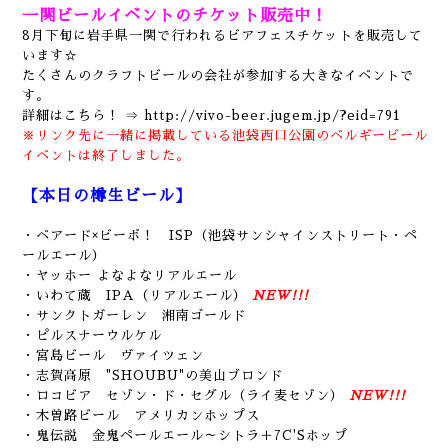
一関ビールイベントのチケット販売中！
8月下旬に岩手県一関で行われるビアフェスチケットを販売して
います☆
たくさんのクラフトビールの会社が参加する大きなイベントで
す。
詳細はこちら！ ⇒
http://vivo-beer.jugem.jp/?eid=791
※リンク先に一緒に掲載している池袋西口公園のベルギービール
イベントは終了しました。
【本日の樽生ビール】
・ベアード×ビーボ！ ISP（池袋サンシャインストリート・ペ
ールエール）
・ヤッホー よなよなリアルエール
・いわて蔵 IPA（リアルエール）
NEW!!!
・サンクトガーレン 湘南ゴールド
・ピルスナーウルケル
・宮島ビール ヴァイツェン
・志賀高原 "SHOUBU"の美山ブロンド
・ロコビア セゾン・ド・セグル（ライ麦セゾン）
NEW!!!
・木曽路ビール アメリカンホップス
・鬼伝説 金鬼ペールエール～シトラ＋7C'Sホップ