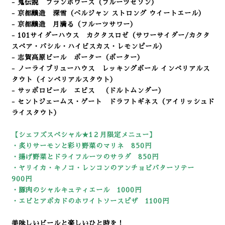
- 鬼伝説 フランボワーズ
（フルーツセゾン
）
- 京都醸造 深雪
（ベルジャン ストロング ウイートエール
）
- 京都醸造 月満る
（フルーツサワー）
- 101サイダーハウス カクタスロゼ（サワーサイダー/カクタ
スペア・バシル・ハイビスカス・レモンピール）
- 志賀高原ビール ポーター（ポーター
）
- ノーライブリューハウス レッキングボール インペリアルス
タウト（インペリアルスタウト）
- サッポロビール エビス （ドルトムンダー）
- セントジェームス・ゲート ドラフトギネス（アイリッシュド
ライスタウト）
【シェフズスペシャル★1２
月限定メニュー】
・炙りサーモンと彩り野菜のマリネ 850円
・揚げ野菜とドライフルーツのサラダ 850円
・ヤリイカ・キノコ・レンコンのアンチョビバターソテー
900
円
・豚肉のシャルキュティエール 1000
円
・エビとアボカドのホワイトソースピザ 1100円
美味しいビールと楽しいひと時を！