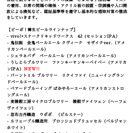
の着用、
お席の間隔の確保・アクリル板の設置・空調機や入口開
放による換気など
、認証基準等を遵守し基本的な感染対策の徹底
をしていきます。
【ビーボ！樽生ビールラインナップ】
- vivo!×スナークリキッドワークス 42
(セッションIPA）
- 鬼伝説 金鬼ペールエール クヴィーク モザイクver.（アメ
リカンペールエール）
- シェラネバダ ペールエール（アメリカンペールエール）
- うしとらブルワリー ファンキーヤンキーベイベー
（アメリカ
ンIPA）
NEW!!
- バーントミル ブルワリー リクイファイ
（ニューイングラン
ドペールエール
)
- ベアードブルーイング ばかやろーエール（アメリカンストロ
ングエール）
- 麦雑穀工房マイクロブルワリー 雑穀ヴァイツェン
（ヘーフェ
ヴァイツェン）
- 忽布古丹醸造 ウポポ
（ピルスナー）
- ルフェーブル醸造所 ブロンシュドブリュッセル
（ベルジャン
ホワイト）