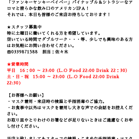
「ファンキーヤンキーベイベー」パイナップル＆シトラシーなア
ロマと滑らかな飲み口のアメリカンIPA！
それでは、本日も皆様のご来店お待ちしております！
★
スタッフ募集中
特に土曜日に働いてくれる方を希望しています。
空いている時間でダブルワーク・・・等、少しでも興味のある方
はお気軽にお問い合わせください。
☎0339871588 担当：佐々木
★営業時間
平日 16：00 ～ 23:00 (L.O Food 22:00 Drink 22：3
0）
土・日・祝 15:00 ～ 23:00 (
L.O Food 22:00 Drink
22:3
0)
【お客様へお願い】
・マスク着用・来店時の検温と手指消毒のご協力。
・お食事中以外はマスクを着用し大きな声での会話をお控えくだ
さい。
お取り皿やとりわけのお箸などが足りないときはご遠慮なくお申
し付けください。
当店と致しましてもスタッフの検温・こまめな手指消毒・マスク