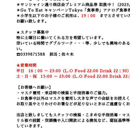
＊サンシャイン通り商店会プレミアム商品券 取扱中！（2023/
＊Go To Eat キャンペーンTokyo「食事券」アナログ食事券
＊小学生以下のお子様のご利用は、
19：00
までとさせてい
お願い致します。
★
スタッフ募集中
特に土曜日に働いてくれる方を希望しています。
空いている時間でダブルワーク・・・等、少しでも興味のある
い。
☎0339871588 担当：佐々木
★営業時間
平日 16：00 ～ 23:00 (L.O Food 22:00 Drink 22：3
0
土・日・祝 15:00 ～ 23:00 (
L.O Food 22:00 Drink 22:
【お客様へお願い】
・マスク着用・来店時の検温と手指消毒のご協力。
・お食事中以外はマスクを着用し大きな声での会話をお控えく
お取り皿やとりわけのお箸などが足りないときはご遠慮なくお
当店と致しましてもスタッフの検温・こまめな手指消毒・マス
リル板の設置・空調機や入口開放による換気など
、認証基準等
していきます。