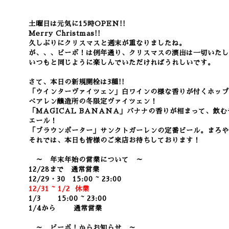
土曜日は元気に15時OPEN!!
Merry Christmas!!
久しぶりにクリスマスと週末が重なりましたね。
が、、、ビーボ！は例年通り、クリスマスの演出は一切いたし
いつもと同じように楽しんでいただければうれしいです。
さて、本日の新規開栓は3種!!
「ウインターヴァイツェン」白ワインの様な香りが付くホップ
べアレン醸造所の冬限定ヴァイツェン！
「MAGICAL BANANA」バナナの香りが相まって、飲
エール！
「ブラウンポーター」サンクトガーレンの定番ビール。まろや
それでは、本日も皆様のご来店お待ちしております！
～ 年末年始の営業について ～
12/28まで 通常営業
12/29・30 15:00 ~ 23:00
12/31 ~ 1/2 休業
1/3 15:00 ~ 23:00
1/4から 通常営業
～ ビーボ！からお知らせ ～