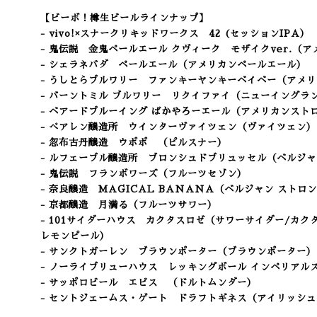
【ビーボ！樽生ビールラインナップ】
- vivo!×スナークリキッドワークス 42
(セッションIPA）
- 鬼伝説 金鬼ペールエール クヴィーク モザイクver.（
- シェラネバダ ペールエール（アメリカンペールエール）
- うしとらブルワリー ファンキーヤンキーベイベー
（アメリ
- バーントミル ブルワリー リクイファイ
（ニューイングラ
- ベアードブルーイング ばかやろーエール（アメリカンスト
- べアレン醸造所 ウインターヴァイツェン
（ヴァイツェン）
- 忽布古丹醸造 ウポポ
（ピルスナー）
- ルフェーブル醸造所 ブロンシュドブリュッセル
（ベルジャ
- 鬼伝説 フランボワーズ
（フルーツセゾン
）
- 奈良醸造 MAGICAL BANANA
（ベルジャン ストロン
- 京都醸造 月満る
（フルーツサワー）
- 101サイダーハウス カクタスロゼ（サワーサイダー/カ
レモンピール）
- サンクトガーレン ブラウンポーター（ブラウンポーター
）
- ノーライブリューハウス レッキングボール インペリアル
- サッポロビール エビス （ドルトムンダー）
- セントジェームス・ゲート ドラフトギネス（アイリッシ