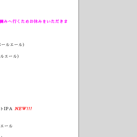
プ摘みへ行くためお休みをいただきま
ペールエール）
ルエール）
トIPA
NEW!!!
エール