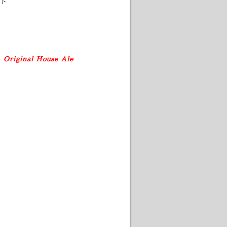
ト
e
Original House Ale