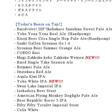
・フィフティフィフティ トータリティ・インペリアルスタウ
・セリスホワイト
・ギネスドラフト
・ヱビス
【Today's Beers on Tap!】
- Baird+vivo! ISP~Ikebukuro Sunshine Street Pale Al
- Yoho Yona Yona Real Ale (Handpomp)
- Kisoji Beer Citra Single Hop Pale Ale(Handpomp)
- Sankt Gallen Syounan Goｌｄ
- Syounan Beer Summer Orange Ale
- COEDO Ruri
- Mugi-Zakkoku kobo Zakkoku Weizen
NEW!!!
- Baird Single Take Session Ale
- Brimmer Pale Ale
- Iwatekura Red Ale
- Aqula Kiwi IPA
- Yoho White IPA
NEW!!!
-
Swan Lake Imperial IPA
- Isekadoya Beer Stout
- American Flying Monkey Dogfight Pale Ale
- Bear Republic Racer 5 IPA
- Fifty Fifty Totalitt Imperial Stout
- Celis White