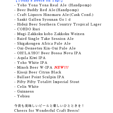
【Today's Beers on Tap!】
- Yoho Yona Yona Real Ale (Handpomp)
- Beer Buddy Red Ale(Handpomp)
- Craft Liquors Hinomaru Ale(Cask Cond.)
- Sankt Gallen Syounan Goｌｄ
- Hideji Beer Southern Country Tropical Lager
- COEDO Ruri
- Mugi-Zakkoku kobo Zakkoku Weizen
- Baird Single Take Session Ale
- Shigakougen Africa Pale Ale
- Oni-Densetsu Kin-Oni Pale Ale
- OH!LA!HO! Beer Bossa Nova IPA
- Aqula Kiwi IPA
- Yoho White IPA
- Minoh Beer W-
IPA
NEW!!!
- Kisoji Beer Citrus Black
- Ballast Point Sculpin IPA
- Fifty Fifty Totalitt Imperial Stout
- Celis White
- Guinness
- Yebisu
今夜も美味しいビールと楽しいひとときを！
Cheers for Wonderful Craft Beers!