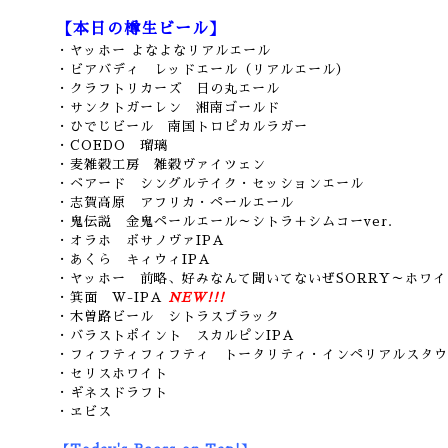
【本日の樽生ビール】
・ヤッホー よなよなリアルエール
・ビアバディ レッドエール（リアルエール）
・クラフトリカーズ 日の丸エール
・サンクトガーレン 湘南ゴールド
・ひでじビール 南国トロピカルラガー
・COEDO 瑠璃
・麦雑穀工房 雑穀ヴァイツェン
・ベアード シングルテイク・セッションエール
・志賀高原 アフリカ・ペールエール
・鬼伝説 金鬼ペールエール～シトラ＋シムコーver.
・オラホ ボサノヴァIPA
・あくら キィウィIPA
・ヤッホー 前略、好みなんて聞いてないぜSORRY～ホワイ
・箕面 W-IPA
NEW!!!
・木曽路ビール シトラスブラック
・バラストポイント スカルピンIPA
・フィフティフィフティ トータリティ・インペリアルスタウ
・セリスホワイト
・ギネスドラフト
・ヱビス