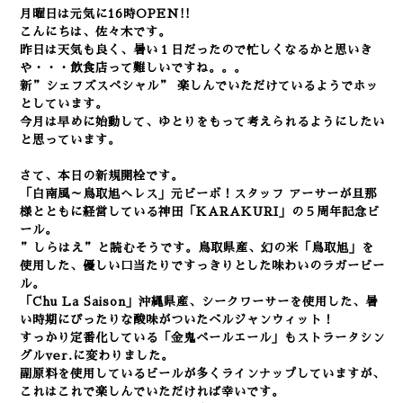
月曜日は元気に16時OPEN!!
こんにちは、佐々木です。
昨日は天気も良く、暑い１日だったので忙しくなるかと思いき
や・・・飲食店って難しいですね。。。
新”シェフズスペシャル” 楽しんでいただけているようでホッ
としています。
今月は早めに始動して、ゆとりをもって考えられるようにしたい
と思っています。
さて、本日の新規開栓です。
「白南風～鳥取旭へレス」元ビーボ！スタッフ アーサーが旦那
様とともに経営している神田「KARAKURI」の５周年記念ビ
ール。
”しらはえ”と読むそうです。鳥取県産、幻の米「鳥取旭」を
使用した、優しい口当たりですっきりとした味わいのラガービー
ル。
「Chu La Saison」沖縄県産、シークワーサーを使用した、暑
い時期にぴったりな酸味がついたベルジャンウィット！
すっかり定番化している「金鬼ペールエール」もストラータシン
グルver.に変わりました。
副原料を使用しているビールが多くラインナップしていますが、
これはこれで楽しんでいただければ幸いです。