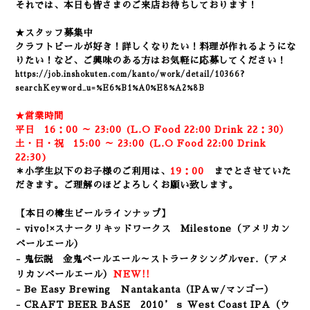
それでは、本日も皆さまのご来店お待ちしております！
★スタッフ募集中
クラフトビールが好き！詳しくなりたい！
料理が作れるようにな
りたい！など、
ご興味のある方はお気軽に応募してください！
https://job.inshokuten.com/kanto/work/detail/10366?
searchKeyword_u=%E6%B1%A0%E8%A2%8B
★営業時間
平日 16：00 ～ 23:00 (L.O Food 22:00 Drink 22：3
0）
土・日・祝 15:00 ～ 23:00 (
L.O Food 22:00 Drink
22:3
0)
＊小学生以下のお子様のご利用は、
19：00
までとさせていた
だきます。ご理解のほどよろしくお願い致します。
【本日の樽生ビールラインナップ】
- vivo!×スナークリキッドワークス Milestone（アメリカン
ペールエール）
- 鬼伝説 金鬼ペールエール～ストラータシングルver.
（アメ
リカンペールエール）
NEW!!
- Be Easy Brewing Nantakanta（IPAｗ/マンゴー）
- CRAFT BEER BASE 2010’ｓ West Coast IPA
（ウ