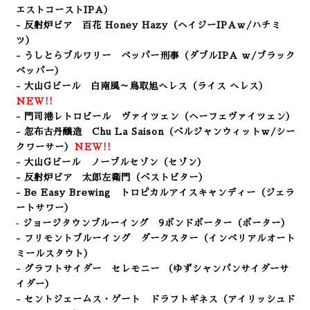
エストコーストIPA）
- 反射炉ビア 百花 Honey Hazy（ヘイジーIPAｗ/ハチミ
ツ）
- うしとらブルワリー ペッパー刑事
（ダブルIPA ｗ/ブラック
ペッパー）
- 大山Gビール 白南風～鳥取旭へレス
（ライス へレス
）
NEW!!
- 門司港レトロビール ヴァイツェン（ヘーフェヴァイツェン）
- 忽布古丹醸造 Chu La Saison（ベルジャンウィットｗ/シー
クワーサー）
NEW!!
- 大山Gビール ノーブルセゾン
（セゾン）
- 反射炉ビア 太郎左衛門（ベストビター）
-
Be Easy Brewing
トロピカルアイスキャンディー（ジェラ
ートサワー）
‐ ジョージタウンブルーイング 9ポンドポーター（ポーター）
- フリモントブルーイング ダークスター（インペリアルオート
ミールスタウト）
- グラフトサイダー セレモニー （ゆずシャンパンサイダーサ
イダー）
- セントジェームス・ゲート ドラフトギネス（アイリッシュド