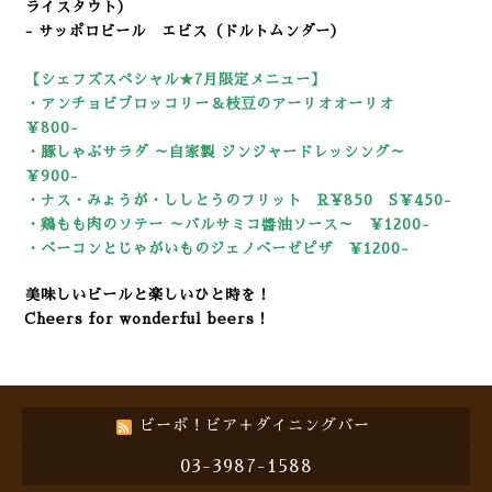
ライスタウト）
- サッポロビール エビス（ドルトムンダー）
【シェフズスペシャル★7
月限定メニュー】
・アンチョビブロッコリー＆枝豆のアーリオオーリオ
￥800-
・豚しゃぶサラダ ～自家製 ジンジャードレッシング～
￥900-
・ナス・みょうが・ししとうのフリット R¥850 S￥450-
・鶏もも肉のソテー ～バルサミコ醬油ソース～ ￥1200-
・ベーコンとじゃがいものジェノベーゼピザ ￥1200-
美味しいビールと楽しいひと時を！
Cheers for wonderful beers！
ビーボ！ビア＋ダイニングバー
03-3987-1588