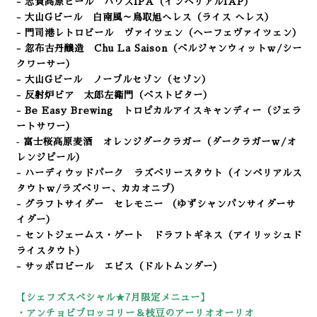
- 志賀高原ビール ハウスIPA
（インペリアルIAP）
- 大山Gビール 白南風～鳥取旭へレス
（ライス へレス
）
- 門司港レトロビール ヴァイツェン（ヘーフェヴァイツェン）
- 忽布古丹醸造 Chu La Saison（ベルジャンウィットｗ/シー
クワーサー）
- 大山Gビール ノーブルセゾン
（セゾン）
- 反射炉ビア 太郎左衛門（ベストビター）
-
Be Easy Brewing
トロピカルアイスキャンディー（ジェラ
ートサワー）
‐ 富士桜高原麦酒 オレンジダークラガー（ダークラガーｗ/オ
レンジピール）
- ハーディウッドパーク ラズベリースタウト（インペリアルス
タウトｗ/ラズベリー、カカオニブ）
- グラフトサイダー セレモニー （ゆずシャンパンサイダーサ
イダー）
- セントジェームス・ゲート ドラフトギネス（アイリッシュド
ライスタウト）
- サッポロビール エビス（ドルトムンダー）
【シェフズスペシャル★7
月限定メニュー】
・アンチョビブロッコリー＆枝豆のアーリオオーリオ