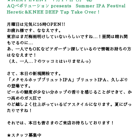
AQベボリューション presents
Summer IPA Festival
Heretic＆KNEE DEEP Tap Take Over！
月曜日は元気に16時OPEN!!
お疲れ様です、ななえです。
東京はまだ梅雨明けしていないらしいですね…！昼間は晴れ間
もでるのに…
あ、一人でもOKなビアガーデン探しているので情報お持ちの方
はななえまで！
（え、一人…？のツッコミはいりませんっ）
さて、本日の新規開栓です。
「メタモルホップブリュットIPA」ブリュットIPA、久しぶり
の登場です。
ビールの糖度が少ない分ホップの香りを感じることができて、か
つ高めのガス圧で
のど越しよく仕上がっているビアスタイルになります。夏にぴっ
たりですね！
それでは、本日も皆さまのご来店お待ちしております！
★スタッフ募集中