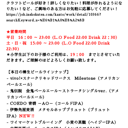
クラフトビールが好き！詳しくなりたい！
料理が作れるようにな
りたい！など、
ご興味のある方はお気軽に応募してください！
https://job.inshokuten.com/kanto/work/detail/10366?
searchKeyword_u=%E6%B1%A0%E8%A2%8B
★営業時間
平日 16：00 ～ 23:00 (L.O Food 22:00 Drink 22：3
0）
土・日・祝 15:00 ～ 23:00 (
L.O Food 22:00 Drink
22:3
0)
＊小学生以下のお子様のご利用は、
19：00
までとさせていた
だきます。ご理解のほどよろしくお願い致します。
【本日の樽生ビールラインナップ】
- vivo!×スナークリキッドワークス Milestone（アメリカン
ペールエール）
- 鬼伝説 金鬼ペールエール～ストラータシングルver.
（アメ
リカンペールエール）
- COEDO 青碧 －AO－（コールドIPA）
- 伊勢角屋麦酒 メタモルホップブリュット
（ブリュット
IPA）
NEW‼
- ワイマーケットブルーイング 小麦の真髄（ヘイジーIPA）