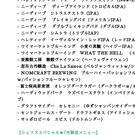
-
ヘレティック ×
ニーディープ ファンタスミック（New-Engla
-
ニーディープ
ディープアイランド（トロピカルIPA）
-
ニーディープ
シトラエクストラ（IPA）
-
ニーディープ
ブレイキングバド（アメリカンIPA）
-
ニーディープ
ダブルブレイキングバド（ダブルIPA）
- ニーディープ シムトラ
（トリプルIAP）
- ヘレティック イーヴィルツイン・レッドIPA（レッドIP
- ワイマーケットブルーイング 小麦の真髄（ヘイジーIPA）
- ワイマーケットブルーイング WHAT THE HELL
（
- 麦雑穀工房 雑穀ヴァイツェン（ヘーフェヴァイツェン）
- 忽布古丹醸造 Chu La Saison（ベルジャンウィットｗ
- NOMCRAFT BREWING ブルーハイ～パッション
ｗ/パッションフルーツ＋レモン）
‐ 富士桜高原麦酒 オレンジダークラガー（ダークラガーｗ/
- ハーディウッドパーク ラズベリースタウト（インペリア
ブ）
- グラフトサイダー セレモニー （ゆずシャンパンサイダー
- セントジェームス・ゲート ドラフトギネス（アイリッシ
- サッポロビール エビス（ドルトムンダー）
【シェフズスペシャル★7
月限定メニュー】