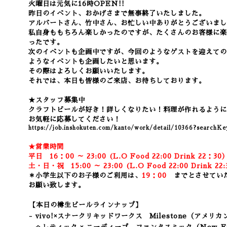
火曜日は元気に16時OPEN!!
昨日のイベント、おかげさまで無事終了いたしました。
アルバートさん、竹中さん、お忙しい中ありがとうございまし
私自身ももちろん楽しかったのですが、たくさんのお客様に楽
ったです。
次のイベントも企画中ですが、今回のようなゲストを迎えての
ようなイベントも企画したい
と思います。
その際はよろしくお願いいたします。
それでは、本日も皆様のご来店、お待ちしております。
★スタッフ募集中
クラフトビールが好き！詳しくなりたい！
料理が作れるように
お気軽に応募してください！
https://job.inshokuten.com/kanto/work/detail/10366?sea
★営業時間
平日 16：00 ～ 23:00 (L.O Food 22:00 Drink 22：3
0
土・日・祝 15:00 ～ 23:00 (
L.O Food 22:00 Drink 22:
＊小学生以下のお子様のご利用は、
19：00
までとさせてい
お願い致します。
【本日の樽生ビールラインナップ】
- vivo!×スナークリキッドワークス Milestone（アメリ