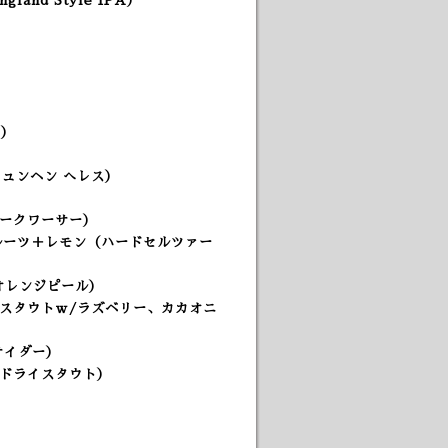
nd Style IPA）
A）
ミュンヘン へレス
）
/シークワーサー）
フルーツ＋レモン（ハードセルツァー
オレンジピール）
ルスタウトｗ/ラズベリー、カカオニ
サイダー）
ュドライスタウト）