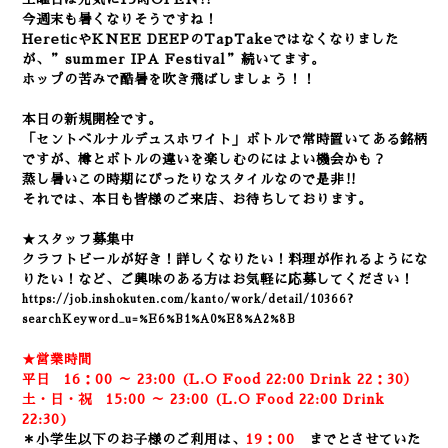
今週末も暑くなりそうですね！
HereticやKNEE DEEPのTapTakeではなくなりました
が、”summer IPA Festival”続いてます。
ホップの苦みで酷暑を吹き飛ばしましょう！！
本日の新規開栓です。
「セントベルナルデュスホワイト」ボトルで常時置いてある銘柄
ですが、樽とボトルの違いを楽しむのにはよい機会かも？
蒸し暑いこの時期にぴったりなスタイルなので是非‼
それでは、本日も皆様のご来店、お待ちしております。
★スタッフ募集中
クラフトビールが好き！詳しくなりたい！
料理が作れるようにな
りたい！など、
ご興味のある方はお気軽に応募してください！
https://job.inshokuten.com/kanto/work/detail/10366?
searchKeyword_u=%E6%B1%A0%E8%A2%8B
★営業時間
平日 16：00 ～ 23:00 (L.O Food 22:00 Drink 22：3
0）
土・日・祝 15:00 ～ 23:00 (
L.O Food 22:00 Drink
22:3
0)
＊小学生以下のお子様のご利用は、
19：00
までとさせていた