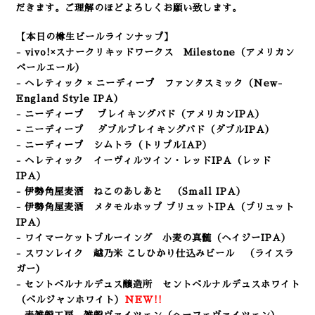
だきます。ご理解のほどよろしくお願い致します。
【本日の樽生ビールラインナップ】
- vivo!×スナークリキッドワークス Milestone（アメリカン
ペールエール）
-
ヘレティック ×
ニーディープ ファンタスミック（New-
England Style IPA）
-
ニーディープ
ブレイキングバド（アメリカンIPA）
-
ニーディープ
ダブルブレイキングバド（ダブルIPA）
- ニーディープ シムトラ
（トリプルIAP）
- ヘレティック イーヴィルツイン・レッドIPA（レッド
IPA）
- 伊勢角屋麦酒 ねこのあしあと （Small IPA）
- 伊勢角屋麦酒 メタモルホップ ブリュットIPA（ブリュット
IPA）
- ワイマーケットブルーイング 小麦の真髄（ヘイジーIPA）
- スワンレイク 越乃米 こしひかり仕込みビール
（ライスラ
ガー
）
- セントベルナルデュス醸造所 セントベルナルデュスホワイト
（ベルジャンホワイト）
NEW!!