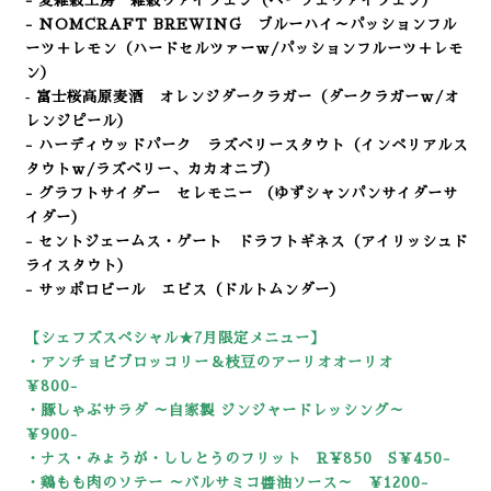
- 麦雑穀工房 雑穀ヴァイツェン（ヘーフェヴァイツェン）
- NOMCRAFT BREWING ブルーハイ～パッションフル
ーツ＋レモン（ハードセルツァーｗ/パッションフルーツ＋レモ
ン）
‐ 富士桜高原麦酒 オレンジダークラガー（ダークラガーｗ/オ
レンジピール）
- ハーディウッドパーク ラズベリースタウト（インペリアルス
タウトｗ/ラズベリー、カカオニブ）
- グラフトサイダー セレモニー （ゆずシャンパンサイダーサ
イダー）
- セントジェームス・ゲート ドラフトギネス（アイリッシュド
ライスタウト）
- サッポロビール エビス（ドルトムンダー）
【シェフズスペシャル★7
月限定メニュー】
・アンチョビブロッコリー＆枝豆のアーリオオーリオ
￥800-
・豚しゃぶサラダ ～自家製 ジンジャードレッシング～
￥900-
・ナス・みょうが・ししとうのフリット R¥850 S￥450-
・鶏もも肉のソテー ～バルサミコ醬油ソース～ ￥1200-