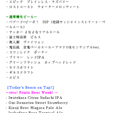
・エピック ブレインレス・ラズベリー
・ロストコースト ウォーターメロンウィート
～通常樽生ビール～
・ベアード×ビーボ！ ISP（池袋サンシャインストリート・ペ
ールエール）
・ヤッホー よなよなリアルエール
・富士桜高原 ピルス
・奥入瀬 ヴァイツェン
・鬼伝説 金鬼ペールエール～アマリロ&センテニアルver.
・スワンレイク ポーター
・ブリマー レッドIPA
・グリーンフラッシュ ホップヘッドレッド
・セリスホワイト
・ギネスドラフト
・ヱビス
【Today's Beers on Tap!】
～vivo! Fruits Beer Week! ～
- Iwatekura Citrus Sudachi IPA
- Oni-Densetsu Sweet Strawberry
- Kisoji Beer Niagara Pale Ale
- Isekadoya Beer Tropical Ale