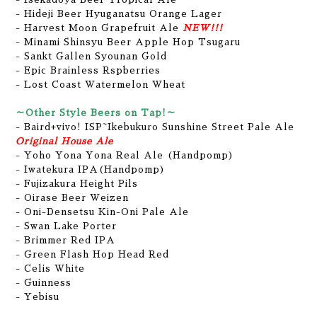
- Hideji Beer Hyuganatsu Orange Lager
- Harvest Moon Grapefruit Ale
NEW!!!
- Minami Shinsyu Beer Apple Hop Tsugaru
- Sankt Gallen Syounan Gold
- Epic Brainless Rspberries
- Lost Coast Watermelon Wheat
～Other Style Beers on Tap!～
- Baird+vivo! ISP~Ikebukuro Sunshine Street Pale Ale
Original House Ale
- Yoho Yona Yona Real Ale (Handpomp)
- Iwatekura IPA(Handpomp)
- Fujizakura Height Pils
- Oirase Beer Weizen
- Oni-Densetsu Kin-Oni Pale Ale
- Swan Lake Porter
- Brimmer Red IPA
- Green Flash Hop Head Red
- Celis White
- Guinness
- Yebisu