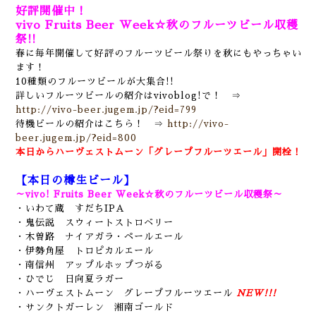
好評開催中！
vivo Fruits Beer Week☆秋のフルーツビール収穫
祭!!
春に毎年開催して好評のフルーツビール祭りを秋にもやっちゃい
ます！
10種類のフルーツビールが大集合!!
詳しいフルーツビールの紹介はvivoblog!で！ ⇒
http://vivo-beer.jugem.jp/?eid=799
待機ビールの紹介はこちら！
⇒
http://vivo-
beer.jugem.jp/?eid=800
本日からハーヴェストムーン「グレープフルーツエール」開栓！
【本日の樽生ビール】
～vivo! Fruits Beer Week☆秋のフルーツビール収穫祭～
・いわて蔵 すだちIPA
・鬼伝説 スウィートストロベリー
・木曽路 ナイアガラ・ペールエール
・伊勢角屋 トロピカルエール
・南信州 アップルホップつがる
・ひでじ 日向夏ラガー
・ハーヴェストムーン グレープフルーツエール
NEW!!!
・サンクトガーレン 湘南ゴールド