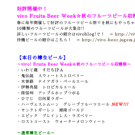
好評開催中！
vivo Fruits Beer Week☆秋のフルーツビール収
春に毎年開催して好評のフルーツビール祭りを秋にもやっちゃ
10種類のフルーツビールが大集合!!
詳しいフルーツビールの紹介はvivoblog!で！ ⇒
http://v
待機ビールの紹介はこちら！
⇒
http://vivo-beer.jugem.
【本日の樽生ビール】
～vivo! Fruits Beer Week☆秋のフルーツビール収穫祭～
・いわて蔵 すだちIPA
・鬼伝説 スウィートストロベリー
・木曽路 ナイアガラ・ペールエール
・伊勢角屋 トロピカルエール
・南信州 アップルホップつがる
・ひでじ 日向夏ラガー
・ハーヴェストムーン グレープフルーツエール
NEW!!!
・サンクトガーレン 湘南ゴールド
・エピック ブレインレス・ラズベリー
・ロストコースト ウォーターメロンウィート
～通常樽生ビール～