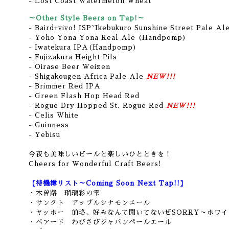
- Lost Coast Watermelon Wheat
～Other Style Beers on Tap!～
- Baird+vivo! ISP~Ikebukuro Sunshine Street Pale Al
- Yoho Yona Yona Real Ale (Handpomp)
- Iwatekura IPA(Handpomp)
- Fujizakura Height Pils
- Oirase Beer Weizen
- Shigakougen Africa Pale Ale
NEW!!!
- Brimmer Red IPA
- Green Flash Hop Head Red
- Rogue Dry Hopped St. Rogue Red
NEW!!!
- Celis White
- Guinness
- Yebisu
今夜も美味しいビールと楽しいひとときを！
Cheers for Wonderful Craft Beers!
【待機樽リスト～Coming Soon Next Tap!!】
・木曽路 瑠璃彩の雫
・サンクト アップルシナモンエール
・ヤッホー 前略、好みなんて聞いてないぜSORRY～ホワイ
・ベアード わびさびジャパンペールエール