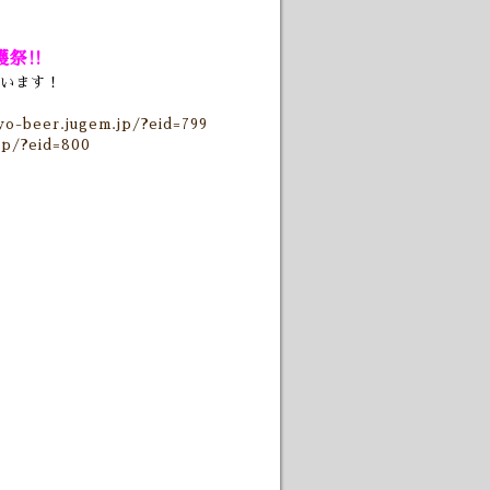
穫祭!!
います！
ivo-beer.jugem.jp/?eid=799
jp/?eid=800