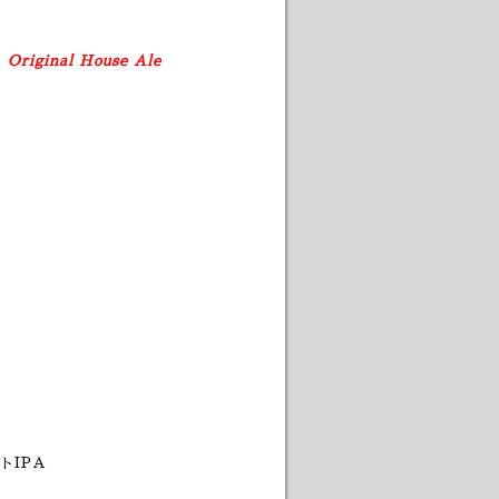
e
Original House Ale
トIPA