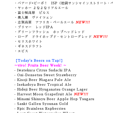
・ベアード×ビーボ！ ISP（池袋サンシャインストリート・
・ヤッホー よなよなリアルエール
・富士桜高原 ピルス
・奥入瀬 ヴァイツェン
・志賀高原 アフリカ・ペールエール
NEW!!!
・ブリマー レッドIPA
・グリーンフラッシュ ホップヘッドレッド
・ローグ ドライホップド・セントローグレッド
NEW!!!
・セリスホワイト
・ギネスドラフト
・ヱビス
【Today's Beers on Tap!】
～vivo! Fruits Beer Week! ～
- Iwatekura Citrus Sudachi IPA
- Oni-Densetsu Sweet Strawberry
- Kisoji Beer Niagara Pale Ale
- Isekadoya Beer Tropical Ale
- Hideji Beer Hyuganatsu Orange Lager
- Harvest Moon Grapefruit Ale
NEW!!!
- Minami Shinsyu Beer Apple Hop Tsugaru
- Sankt Gallen Syounan Gold
- Epic Brainless Rspberries