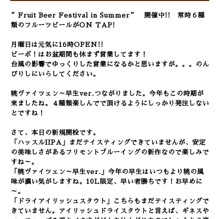
”Fruit Beer Festival in Summer” 開催中!!
常時６種
類のフルーツビールがON TAP!
月曜日は元気に16時OPEN!!
ビーボ！はお盆期間も休まず営業してます！
台風の影響でゆっくりした営業になるかと思いますが。。。のん
びりしにいらしてください。
桃ヴァイツェン～早生ver.
つながりました。今年もこの時期が
来ましたね。４種類楽しんでで頂けるようにしっかり発注しない
とですね！
さて、本日の新規開栓です。
「ハッスルIIPA」まだテイスティングできていませんが、安定
の美味しさがあるフリモントブルーイングの新作なので楽しみで
すね～。
「桃ヴァイツェン～早生ver.」今年の早生はいつもより桃の風
味が濃い気がしますね。10L限定、早い者勝ちです！お早めに
～。
「ドライアイリッシュスタウト」こちらもまだテイスティングで
きていません。アイリッシュドライスタウトと言えば、ギネスや