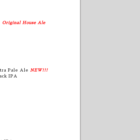
e
Original House Ale
tra Pale Ale
NEW!!!
ack IPA