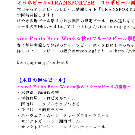
オラホビール×TRANSPORTER コラボビール同
本日からオラホビールとビール情報サイト「TRANSPORT
つ同時開栓します！
けやき広場ビール祭りでお披露目の限定ビール、飲み逃しなく
ビールの初回はvivoblog!で!! ⇒
http://vivo-beer.jugem.
v
ivo Fruits Beer Week☆秋のフルーツビール収
春に毎年開催して好評のフルーツビール祭りを秋にもやっちゃ
詳しいフルーツビールの紹介はvivoblog!で！ ⇒
http://v
beer.jugem.jp/?eid=800
【本日の樽生ビール】
～vivo! Fruits Beer Week☆秋のフルーツビール収穫祭～
・木曽路 瑠璃彩の雫
・伊勢角屋 トロピカルエール
・南信州 アップルホップつがる
・ひでじ 日向夏ラガー
・ハーヴェストムーン グレープフルーツエール
・サンクトガーレン 湘南ゴールド
・サンクトガーレン アップルシナモンエール