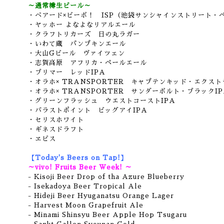
～通常樽生ビール～
・ベアード×ビーボ！ ISP（池袋サンシャインストリート・
・ヤッホー よなよなリアルエール
・クラフトリカーズ 日の丸ラガー
・いわて蔵 パンプキンエール
・大山Gビール
ヴァイツェン
・志賀高原 アフリカ・ペールエール
・ブリマー レッドIPA
・オラホ× TRANSPORTER キャプテンキッド・エクス
・オラホ× TRANSPORTER サンダーボルト・ブラックIP
・グリーンフラッシュ ウエストコーストIPA
・バラストポイント ビッグアイIPA
・セリスホワイト
・ギネスドラフト
・ヱビス
【Today's Beers on Tap!】
～vivo! Fruits Beer Week! ～
- Kisoji Beer Drop of tha Azure Blueberry
- Isekadoya Beer Tropical Ale
- Hideji Beer Hyuganatsu Orange Lager
- Harvest Moon Grapefruit Ale
- Minami Shinsyu Beer Apple Hop Tsugaru