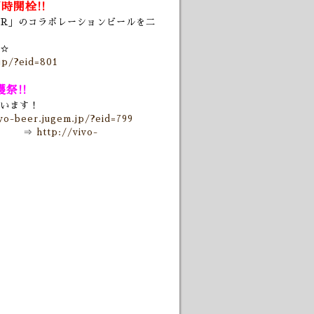
時開栓!!
ER」の
コラボレーションビールを二
☆
jp/?eid=801
穫祭!!
います！
ivo-beer.jugem.jp/?eid=799
⇒
http://vivo-