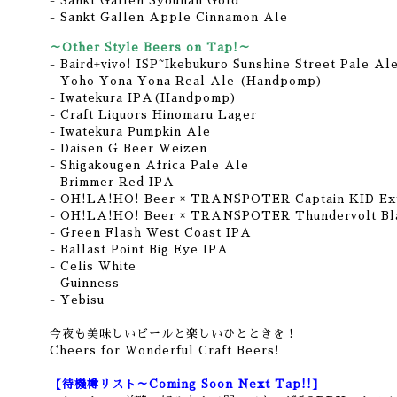
- Sankt Gallen Syounan Gold
- Sankt Gallen Apple Cinnamon Ale
～Other Style Beers on Tap!～
- Baird+vivo! ISP~Ikebukuro Sunshine Street Pale Al
- Yoho Yona Yona Real Ale (Handpomp)
- Iwatekura IPA(Handpomp)
- Craft Liquors Hinomaru Lager
- Iwatekura Pumpkin Ale
- Daisen G Beer Weizen
- Shigakougen Africa Pale Ale
- Brimmer Red IPA
- OH!LA!HO! Beer × TRANSPOTER Captain KID Ex
- OH!LA!HO! Beer × TRANSPOTER Thundervolt Bl
- Green Flash West Coast IPA
- Ballast Point Big Eye IPA
- Celis White
- Guinness
- Yebisu
今夜も美味しいビールと楽しいひとときを！
Cheers for Wonderful Craft Beers!
【待機樽リスト～Coming Soon Next Tap!!】