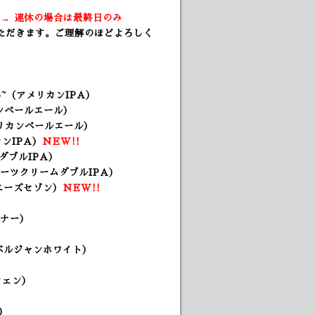
) → 連休の場合は最終日のみ
ただきます。ご理解のほどよろしく
two~（アメリカンIPA）
カンペールエール）
メリカンペールエール）
ンIPA）
NEW!!
ーダブルIPA）
 オーツクリームダブルIPA）
パニーズセゾン）
NEW!!
スナー
）
ベルジャンホワイト）
ツェン）
）