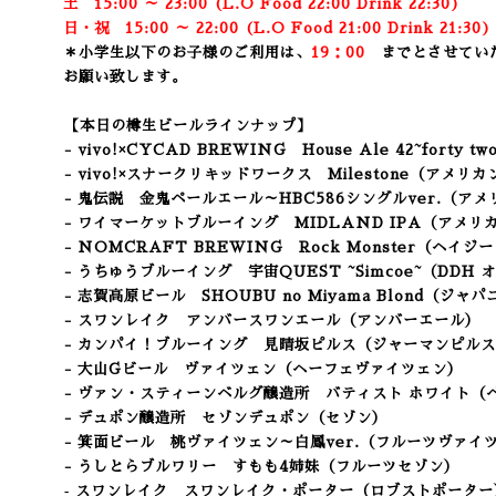
土 15:00 ～ 23:00 (
L.O Food 22:00 Drink 22:3
0)
日・祝 15:00 ～ 22:00 (
L.O Food 21:00 Drink 21:3
0
＊小学生以下のお子様のご利用は、
19：00
までとさせてい
お願い致します。
【本日の樽生ビールラインナップ】
- vivo!×CYCAD BREWING House Ale
42~forty 
- vivo!×スナークリキッドワークス
Milestone（アメリ
- 鬼伝説 金鬼ペールエール～HBC586シングルver.（ア
- ワイマーケットブルーイング MIDLAND IPA（アメリカ
- NOMCRAFT BREWING Rock Monster（ヘイジ
- うちゅうブルーイング 宇宙QUEST ~Simcoe~（DDH
- 志賀高原ビール SHOUBU no Miyama Blond（ジャ
- スワンレイク アンバースワンエール（アンバーエール）
- カンパイ！ブルーイング 見晴坂ピルス（ジャーマンピル
- 大山Gビール ヴァイツェン（ヘーフェヴァイツェン）
- ヴァン・スティーンベルグ醸造所 バティスト ホワイト
（
- デュポン醸造所 セゾンデュポン（セゾン）
- 箕面ビール 桃ヴァイツェン～白鳳ver.（フルーツヴァイ
- うしとらブルワリー すもも4姉妹（フルーツセゾン）
‐ スワンレイク スワンレイク・ポーター（ロブストポーター