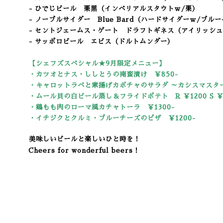
- ひでじビール 栗黒（インペリアルスタウトｗ/栗）
- ノーブルサイダー Blue Bard（ハードサイダーｗ/ブ
- セントジェームス・ゲート ドラフトギネス（アイリッシ
- サッポロビール エビス（ドルトムンダー）
【シェフズスペシャル★9
月限定メニュー】
・カツオとナス・ししとうの南蛮漬け ￥850-
・キャロットラペと素揚げカボチャのサラダ ～カシスマスター
・ムール貝の白ビール蒸し＆フライドポテト R ￥1200 S ￥7
・鶏もも肉のローマ風カチャトーラ ￥1300-
・イチジクとクルミ・ブルーチーズのピザ ￥1200-
美味しいビールと楽しいひと時を！
Cheers for wonderful beers！