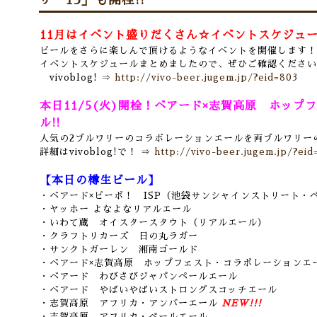
サー15」も開栓!!
11月はイベント盛りだくさん☆イベントスケジュー
ビールをさらに楽しんで頂けるようなイベントを開催します！
イベントスケジュールまとめましたので、ぜひご確認ください
vivoblog! ⇒
http://vivo-beer.jugem.jp/?eid=803
本日11/5(火)開栓！ベアード×志賀高原 ホッ
ル!!
人気の2ブルワリーのコラボレーションエールを両ブルワリー
詳細はvivoblog!で！ ⇒
http://vivo-beer.jugem.jp/?eid
【本日の樽生ビール】
・ベアード×ビーボ！ ISP（池袋サンシャインストリート・
・ヤッホー よなよなリアルエール
・いわて蔵 オイスタースタウト（リアルエール）
・クラフトリカーズ 日の丸ラガー
・サンクトガーレン 湘南ゴールド
・ベアード×志賀高原 ホップフェスト・コラボレーションエ
・ベアード わびさびジャパンペールエール
・ベアード やばいやばいストロングスコッチエール
・志賀高原 アフリカ・アンバーエール
NEW!!!
・志賀高原 アフリカ・ペールエール