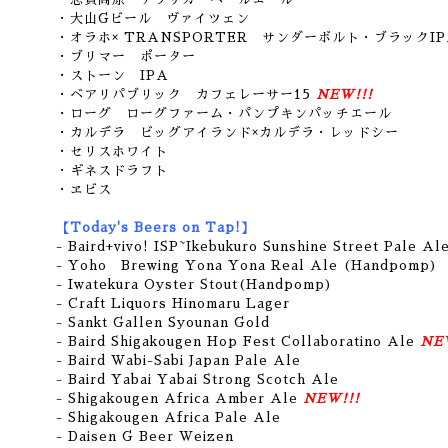
・大山Gビール
ヴァイツェン
・オラホ× TRANSPORTER サンダーボルト・ブラックIP
・ブリマー ポーター
・ストーン IPA
・ベアリパブリック カフェレーサー15
NEW!!!
・ローグ ローグファーム・パンプキンパッチエール
・カルデラ ビッグアイランド×カルデラ・レッドシー
・セリスホワイト
・ギネスドラフト
・ヱビス
【Today's Beers on Tap!】
- Baird+vivo! ISP~Ikebukuro Sunshine Street Pale Al
- Yoho Brewing Yona Yona Real Ale (Handpomp)
- Iwatekura Oyster Stout(Handpomp)
- Craft Liquors Hinomaru Lager
- Sankt Gallen Syounan Gold
- Baird Shigakougen Hop Fest Collaboratino Ale
NEW
- Baird Wabi-Sabi Japan Pale Ale
- Baird Yabai Yabai Strong Scotch Ale
- Shigakougen Africa Amber Ale
NEW!!!
- Shigakougen Africa Pale Ale
- Daisen G Beer Weizen