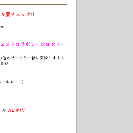
ル要チェック!!
☆
プフェストコラボレーションエー
の他のビールと一緒に開栓します☆
=802
ペールエール）
ール
NEW!!!