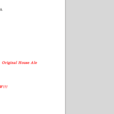
A
e
Original House Ale
!!!