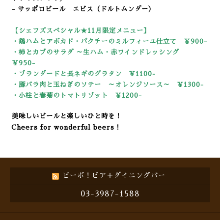
- サッポロビール エビス（ドルトムンダー）
【シェフズスペシャル★11
月限定メニュー】
・鶏ハムとアボカド・パクチーのミルフィーユ仕立て ￥900-
・柿とカブのサラダ ～生ハム・赤ワインドレッシング
￥950-
・ブランダードと長ネギのグラタン ￥1100-
・豚バラ肉と玉ねぎのソテー ～オレンジソース～ ￥1300-
・小柱と春菊のトマトリゾット ￥12
00-
美味しいビールと楽しいひと時を！
Cheers for wonderful beers！
ビーボ！ビア＋ダイニングバー
03-3987-1588