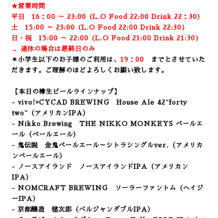
★営業時間
平日 16：00 ～ 23:00 (L.O Food 22:00 Drink 22：3
0）
土 15:00 ～ 23:00 (
L.O Food 22:00 Drink 22:3
0)
日・祝 15:00 ～ 22:00 (
L.O Food 21:00 Drink 21:3
0)
→ 連休の場合は最終日のみ
＊小学生以下のお子様のご利用は、
19：00
までとさせていた
だきます。ご理解のほどよろしくお願い致します。
【本日の樽生ビールラインナップ】
- vivo!×CYCAD BREWING House Ale
42~forty
two~（アメリカンIPA）
- Nikko Brewing THE NIKKO MONKEYS ペールエ
ール
（ペールエール）
- 鬼伝説 金鬼ペールエール～シトラシングルver.（アメリカ
ンペールエール）
- ノースアイランド ノースアイランドIPA（アメリカン
IPA）
- NOMCRAFT BREWING ソーラーファントム（ヘイジ
ーIPA）
- 京都醸造 毬次郎（ベルジャンダブルIPA）