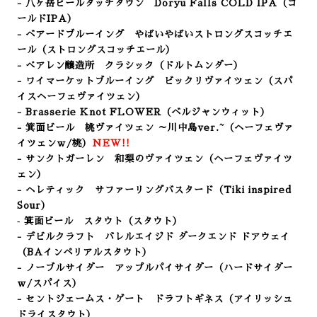
- 八ヶ岳ビールタッチダウン Doryu Falls COLD IPA（コ
ールドIPA）
- ベアードブルーイング やばいやばいストロングスコッチエ
ール（ストロングスコッチエール）
- べアレン醸造所 クラシック（ドルトムンダー
）
- ワイマーケットブルーイング ビックリヴァイツェン（スパ
イスヘーフェヴァイツェン）
- Brasserie Knot FLOWER
（ベルジャンウィット）
- 箕面ビール 桃ヴァイツェン ～川中島ver.~（ヘーフェヴァ
イツェンｗ/桃）
NEW!!
- サンクトガーレン 和梨のヴァイツェン
（ヘーフェヴァイツ
ェン
）
- ヘレティック サファーリングバスタード（Tiki inspired
Sour）
‐ 箕面ビール スタウト（スタウト）
- デビルクラフト バレルエイジド ダークエンド ドアウェイ
（BAインペリアルスタウト）
- ノーブルサイダー アップルパイサイダー（ハードサイダー
ｗ/スパイス）
- セントジェームス・ゲート ドラフトギネス（アイリッシュ
ドライスタウト）