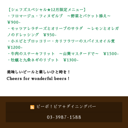
【シェフズスペシャル★12
月限定メニュー】
・フロマージュ・フィヌゼルブ ～野菜とバケット添え～
￥900-
・モッツアレラチーズとオリーブのサラダ ～レモンとオレガ
ノのドレッシング ￥950-
・小エビとブロッコリー・カリフラワーのスパイスオイル煮
￥1200-
・牛肉のステーキフリット ～山葵マスタードで～ ￥1500-
・牡蠣と九条ネギのリゾット ￥13
00-
美味しいビールと楽しいひと時を！
Cheers for wonderful beers！
ビーボ！ビア＋ダイニングバー
03-3987-1588