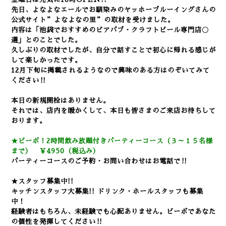
先日、よなよなエールでお馴染みのヤッホーブルーイングさんの
公式サイト”よなよなの里”の取材を受けました。
内容は「池袋でおすすめのビアパブ・クラフトビール専門店〇
選」とのことでした。
久しぶりの取材でしたが、自分で話すことで初心に帰れる感じが
して楽しかったです。
12月下旬に掲載されるようなので興味のある方はのぞいてみて
ください‼
本日の新規開栓はありません
。
それでは、店内を暖かくして、本日も皆さまのご来店お待ちして
おります。
★ビーボ！2時間飲み放題付きパーティーコース（３～１５名様
まで） ￥4950（税込み）
パーティーコースのご予約・お問い合わせはお電話で‼
★スタッフ募集中!!
キッチンスタッフ大募集!! ドリンク・ホールスタッフも募集
中！
経験者はもちろん、未経験でも心配ありません。
ビーボであなた
の個性を発揮してください‼