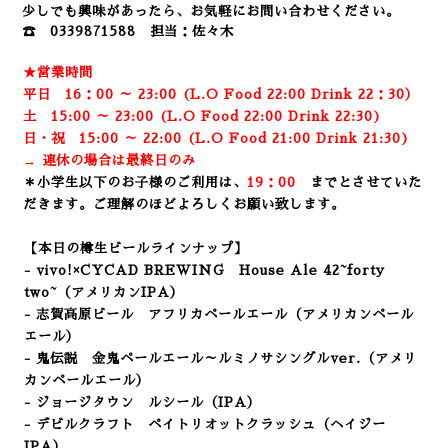
少しでも興味があったら、お気軽にお問い合わせください。
☎ 0339871588 担当：佐々木
★営業時間
平日 16：00 ～ 23:00 (L.O Food 22:00 Drink 22：3
0）
土 15:00 ～ 23:00 (
L.O Food 22:00 Drink 22:3
0)
日・祝 15:00 ～ 22:00 (
L.O Food 21:00 Drink 21:3
0)
→ 連休の場合は最終日のみ
＊小学生以下のお子様のご利用は、
19：00
までとさせていた
だきます。ご理解のほどよろしくお願い致します。
【本日の樽生ビールラインナップ】
- vivo!×CYCAD BREWING House Ale
42~forty
two~（アメリカンIPA）
- 志賀高原ビール アフリカペールエール
（アメリカンペール
エール）
- 鬼伝説 金鬼ペールエール～ルミノサシングルver.（アメリ
カンペールエール）
- ジョージタウン ルシール（IPA）
- デビルクラフト ペイトリオットクラッシュ（ヘイジー
IPA）