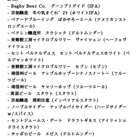
- Bagby Beer Co. グーンブリゲイド（IPA）
- 京都醸造 冬の気まぐれ’23（ホワイトIPA）
- ベアードブルーイング ばかやろーエール（アメリカンスト
ロングエール）
- べアレン醸造所 クラシック（ドルトムンダー
）
- 麦雑穀工房マイクロブルワリー ヴァイツェン（ヘーフェヴ
ァイツェン）
- セント ベルナルデュス セント ベルナルデュスホワイト
（ベ
ルジャンホワイト）
- 麦雑穀工房マイクロブルワリー セゾン（セゾン）
- 南信州ビール アップルホップ～シナノスイート～
（フルー
ツビール
）
- 南信州ビール ヤマソーホップ（フルーツエール）
‐ 箕面ビール スタウト（スタウト）
- 京都醸造 深煎注意（インペリアルスタウト）
- ノーブルサイダー アップルパイサイダー（ハードサイダー
ｗ/スパイス）
- セントジェームス・ゲート ドラフトギネス（アイリッシュ
ドライスタウト）
- サッポロビール エビス（ドルトムンダー）