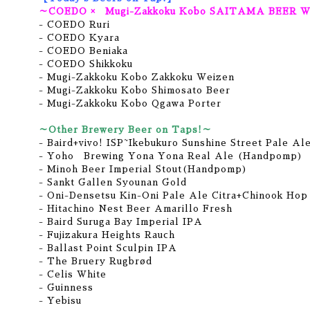
～COEDO × Mugi-Zakkoku Kobo SAITAMA BEER WE
- COEDO Ruri
- COEDO Kyara
- COEDO Beniaka
- COEDO Shikkoku
- Mugi-Zakkoku Kobo Zakkoku Weizen
- Mugi-Zakkoku Kobo Shimosato Beer
- Mugi-Zakkoku Kobo Qgawa Porter
～Other Brewery Beer on Taps!～
- Baird+vivo! ISP~Ikebukuro Sunshine Street Pale Al
- Yoho Brewing Yona Yona Real Ale (Handpomp)
- Minoh Beer Imperial Stout(Handpomp)
- Sankt Gallen Syounan Gold
- Oni-Densetsu Kin-Oni Pale Ale Citra+Chinook Hop 
- Hitachino Nest Beer Amarillo Fresh
- Baird Suruga Bay Imperial IPA
- Fujizakura Heights Rauch
- Ballast Point Sculpin IPA
- The Bruery Rugbrød
- Celis White
- Guinness
- Yebisu