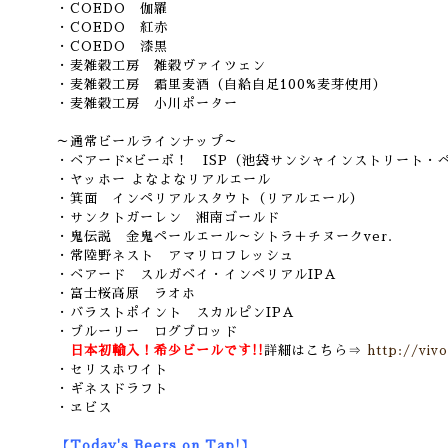
・COEDO 伽羅
・COEDO 紅赤
・COEDO 漆黒
・麦雑穀工房 雑穀ヴァイツェン
・麦雑穀工房 霜里麦酒（自給自足100%麦芽使用）
・麦雑穀工房 小川ポーター
～通常ビールラインナップ～
・ベアード×ビーボ！ ISP（池袋サンシャインストリート・
・ヤッホー よなよなリアルエール
・箕面 インペリアルスタウト（リアルエール）
・サンクトガーレン 湘南ゴールド
・鬼伝説 金鬼ペールエール～シトラ＋チヌークver.
・常陸野ネスト アマリロフレッシュ
・ベアード スルガベイ・インペリアルIPA
・富士桜高原 ラオホ
・バラストポイント スカルピンIPA
・ブルーリー ログブロッド
日本初輸入！希少ビールです!!
詳細はこちら⇒
http://viv
・セリスホワイト
・ギネスドラフト
・ヱビス
【Today's Beers on Tap!】