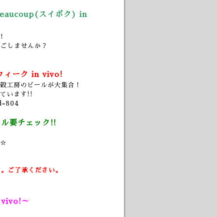
eaucoup(スイボク) in
！
過ごしませんか？
ク in vivo!
雑穀工房のビールが大集合！
ています!!
id=804
ル要チェック!!
☆
す。ご了承ください。
ivo!～