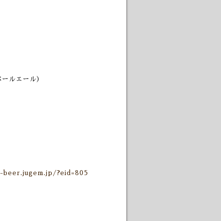
ペールエール）
o-beer.jugem.jp/?eid=805