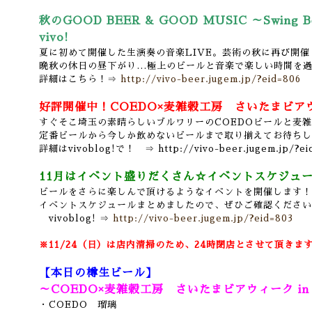
秋のGOOD BEER & GOOD MUSIC ～Swing B
vivo!
夏に初めて開催した生演奏の音楽LIVE。芸術の秋に再び開催
晩秋の休日の昼下がり…極上のビールと音楽で楽しい時間を
詳細はこちら！⇒
http://vivo-beer.jugem.jp/?eid=806
好評開催中！
COEDO×麦雑穀工房 さいたまビアウィー
すぐそこ埼玉の素晴らしいブルワリーのCOEDOビールと麦
定番ビールから今しか飲めないビールまで取り揃えてお待ちし
詳細はvivoblog!で！ ⇒
http://vivo-beer.jugem.jp/?e
11月はイベント盛りだくさん☆イベントスケジュー
ビールをさらに楽しんで頂けるようなイベントを開催します！
イベントスケジュールまとめましたので、ぜひご確認ください
vivoblog! ⇒
http://vivo-beer.jugem.jp/?eid=803
※11/24（日）は店内清掃のため、24時閉店とさせて頂きま
【本日の樽生ビール】
～COEDO×麦雑穀工房 さいたまビアウィーク in v
・COEDO
瑠璃