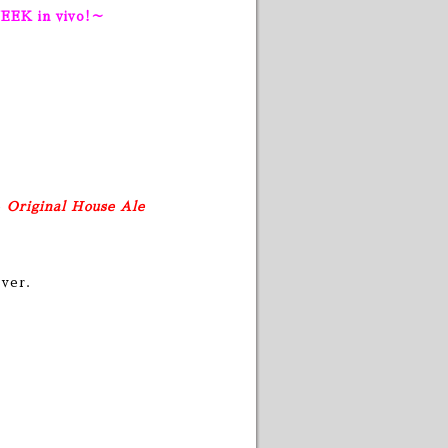
EK in vivo!～
e
Original House Ale
ver.