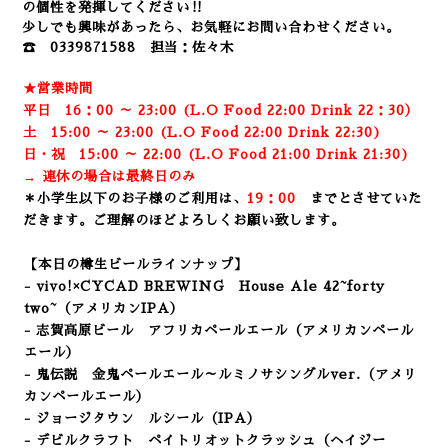
の個性を発揮してください‼
少しでも興味があったら、お気軽にお問い合わせください。
☎ 0339871588 担当：佐々木
★営業時間
平日 16：00 ～ 23:00 (L.O Food 22:00 Drink 22：3
0）
土 15:00 ～ 23:00 (
L.O Food 22:00 Drink 22:3
0)
日・祝 15:00 ～ 22:00 (
L.O Food 21:00 Drink 21:3
0)
→ 連休の場合は最終日のみ
＊小学生以下のお子様のご利用は、
19：00
までとさせていた
だきます。ご理解のほどよろしくお願い致します。
【本日の樽生ビールラインナップ】
- vivo!×CYCAD BREWING House Ale
42~forty
two~（アメリカンIPA）
- 志賀高原ビール アフリカペールエール
（アメリカンペール
エール）
- 鬼伝説 金鬼ペールエール～ルミノサシングルver.（アメリ
カンペールエール）
- ジョージタウン ルシール（IPA）
- デビルクラフト ペイトリオットクラッシュ（ヘイジー