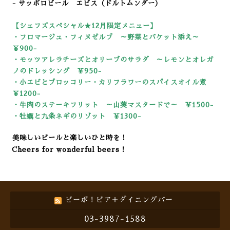
- サッポロビール エビス（ドルトムンダー）
【シェフズスペシャル★12
月限定メニュー】
・フロマージュ・フィヌゼルブ ～野菜とバケット添え～
￥900-
・モッツアレラチーズとオリーブのサラダ ～レモンとオレガ
ノのドレッシング ￥950-
・小エビとブロッコリー・カリフラワーのスパイスオイル煮
￥1200-
・牛肉のステーキフリット ～山葵マスタードで～ ￥1500-
・牡蠣と九条ネギのリゾット ￥13
00-
美味しいビールと楽しいひと時を！
Cheers for wonderful beers！
ビーボ！ビア＋ダイニングバー
03-3987-1588