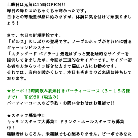
土曜日は元気に15時OPEN!!
昨日の帰りはめちゃくちゃ寒かったです。
日中との寒暖差が身に沁みますが、体調に気を付けて頑張りまし
ょう！
さて、本日の新規開栓です
。
「ピルス」久しぶりの登場です。ノーブルホップがきれいに香る
ジャーマンピルスナー！
「スタンダード ベアラー」最近はずっと変化球的なサイダーを
提供してきましたが、今回は王道的なサイダーです。サイダー初
心者の方からワイン好きな方まで幅広い方にお勧めです。
それでは、店内を暖かくして、本日も皆さまのご来店お待ちして
おります。
★ビーボ！2時間飲み放題付きパーティーコース（３～１５名様
まで） ￥4950（税込み）
パーティーコースのご予約・お問い合わせはお電話で‼
★スタッフ募集中!!
キッチンスタッフ大募集!! ドリンク・ホールスタッフも募集
中！
経験者はもちろん、未経験でも心配ありません。
ビーボであなた