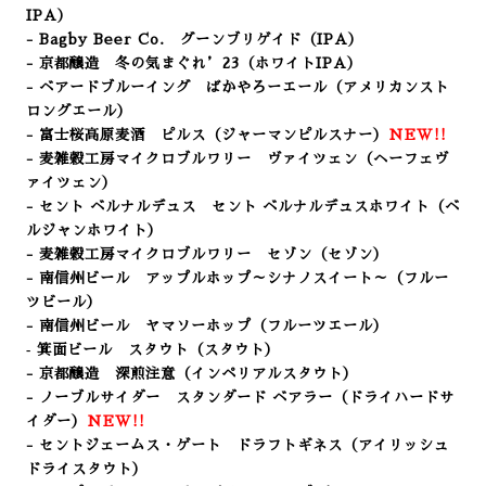
IPA）
- Bagby Beer Co. グーンブリゲイド（IPA）
- 京都醸造 冬の気まぐれ’23（ホワイトIPA）
- ベアードブルーイング ばかやろーエール（アメリカンスト
ロングエール）
- 富士桜高原麦酒 ピルス（ジャーマンピルスナー
）
NEW!!
- 麦雑穀工房マイクロブルワリー ヴァイツェン（ヘーフェヴ
ァイツェン）
- セント ベルナルデュス セント ベルナルデュスホワイト
（ベ
ルジャンホワイト）
- 麦雑穀工房マイクロブルワリー セゾン（セゾン）
- 南信州ビール アップルホップ～シナノスイート～
（フルー
ツビール
）
- 南信州ビール ヤマソーホップ（フルーツエール）
‐ 箕面ビール スタウト（スタウト）
- 京都醸造 深煎注意（インペリアルスタウト）
- ノーブルサイダー スタンダード ベアラー（ドライハードサ
イダー）
NEW!!
- セントジェームス・ゲート ドラフトギネス（アイリッシュ
ドライスタウト）