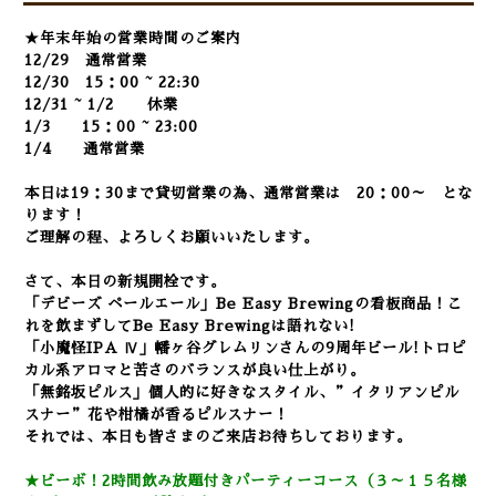
★年末年始の営業時間のご案内
12/29 通常営業
12/30 15：00 ~ 22:30
12/31 ~ 1/2 休業
1/3 15：00 ~ 23:00
1/4 通常営業
本日は19：30まで貸切営業の為、通常営業は 20：00～ とな
ります！
ご理解の程、よろしくお願いいたします。
さて、本日の新規開栓です
。
「デビーズ ペールエール」Be Easy Brewingの看板商品！こ
れを飲まずしてBe Easy Brewingは語れない!
「小魔怪IPA Ⅳ」幡ヶ谷グレムリンさんの9周年ビール!トロピ
カル系アロマと苦さのバランスが良い仕上がり。
「無銘坂ピルス」個人的に好きなスタイル、”イタリアンピル
スナー”花や柑橘が香るピルスナー！
それでは、本日も皆さまのご来店お待ちしております。
★ビーボ！2時間飲み放題付きパーティーコース（３～１５名様