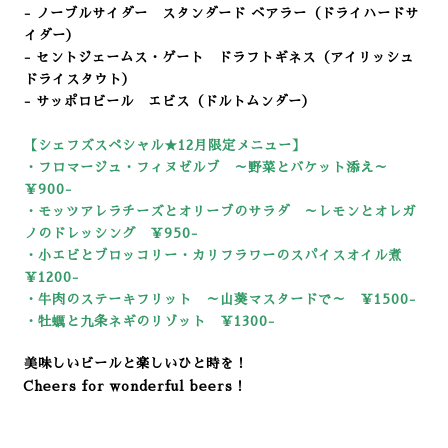
- ノーブルサイダー スタンダード ベアラー（ドライハードサ
イダー）
- セントジェームス・ゲート ドラフトギネス（アイリッシュ
ドライスタウト）
- サッポロビール エビス（ドルトムンダー）
【シェフズスペシャル★12
月限定メニュー】
・フロマージュ・フィヌゼルブ ～野菜とバケット添え～
￥900-
・モッツアレラチーズとオリーブのサラダ ～レモンとオレガ
ノのドレッシング ￥950-
・小エビとブロッコリー・カリフラワーのスパイスオイル煮
￥1200-
・牛肉のステーキフリット ～山葵マスタードで～ ￥1500-
・牡蠣と九条ネギのリゾット ￥13
00-
美味しいビールと楽しいひと時を！
Cheers for wonderful beers！