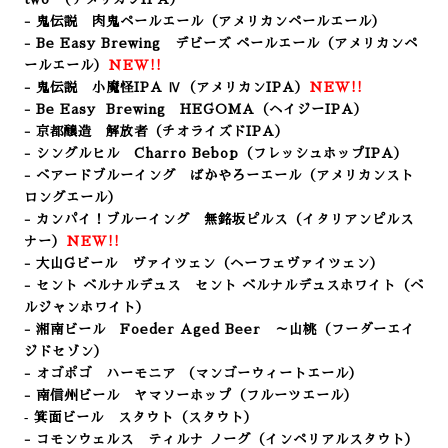
- 鬼伝説 肉鬼ペールエール
（アメリカンペールエール）
- Be Easy Brewing デビーズ ペールエール（アメリカンペ
ールエール）
NEW!!
- 鬼伝説 小魔怪IPA Ⅳ
（アメリカンIPA）
NEW!!
- Be Easy Brewing
HEGOMA（ヘイジーIPA）
- 京都醸造 解放者（チオライズドIPA）
- シングルヒル Charro Bebop（フレッシュホップIPA）
- ベアードブルーイング ばかやろーエール（アメリカンスト
ロングエール）
- カンパイ！ブルーイング 無銘坂ピルス（イタリアンピルス
ナー
）
NEW!!
- 大山Gビール ヴァイツェン（ヘーフェヴァイツェン）
- セント ベルナルデュス セント ベルナルデュスホワイト
（ベ
ルジャンホワイト）
- 湘南ビール Foeder Aged Beer ～山桃（フーダーエイ
ジドセゾン）
- オゴポゴ ハーモニア
（マンゴーウィートエール
）
- 南信州ビール ヤマソーホップ（フルーツエール）
‐ 箕面ビール スタウト（スタウト）
- コモンウェルス ティルナ ノーグ（インペリアルスタウト）