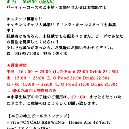
まで） ￥4950（税込み）
パーティーコースのご予約・お問い合わせはお電話で‼
★スタッフ募集中!!
キッチンスタッフ大募集!! ドリンク・ホールスタッフも募集
中！
経験者はもちろん、未経験でも心配ありません。
ビーボであなた
の個性を発揮してください‼
少しでも興味があったら、お気軽にお問い合わせください。
☎ 0339871588 担当：佐々木
★営業時間
平日 16：00 ～ 23:00 (L.O Food 22:00 Drink 22：3
0）
土 15:00 ～ 23:00 (
L.O Food 22:00 Drink 22:3
0)
日・祝 15:00 ～ 22:00 (
L.O Food 21:00 Drink 21:3
0)
→ 連休の場合は最終日のみ
＊小学生以下のお子様のご利用は、
19：00
までとさせていた
だきます。ご理解のほどよろしくお願い致します。
【本日の樽生ビールラインナップ】
- vivo!×CYCAD BREWING House Ale
42~forty
two~（アメリカンIPA）