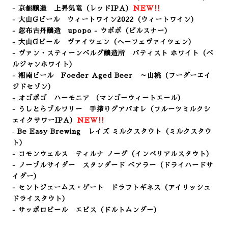
- 京都醸造 上昇気竜（レッドIPA）
NEW!!
- 大山Gビール ウィートワイン2022（ウィートワイン）
- 忽布古丹醸造 upopo - ウポポ（ピルスナー
）
- 大山Gビール ヴァイツェン（ヘーフェヴァイツェン）
- ヴァン・スティーンベルグ醸造所 バティスト ホワイト
（ベ
ルジャンホワイト）
- 湘南ビール Foeder Aged Beer ～山桃（フーダーエイ
ジドセゾン）
- オゴポゴ ハーモニア
（マンゴーウィートエール
）
- うしとらブルワリー 手搾りグアバオレ（フルーツミルクシ
ェイクサワーIPA）
NEW!!
‐ Be Easy Brewing レイズ ミルクスタウト（ミルクスタウ
ト）
- コモンウェルス ティルナ ノーグ（インペリアルスタウト）
- ノーブルサイダー スタンダード ベアラー（ドライハードサ
イダー）
- セントジェームス・ゲート ドラフトギネス（アイリッシュ
ドライスタウト）
- サッポロビール エビス（ドルトムンダー）