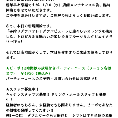
新年早々恐縮ですが、1/10（水）店舗メンテナンスの為、臨時
休業とさせていただきます。
ご不便をおかけしますが、ご理解の程よろしくお願い致します。
さて、本日の新規開栓です
。
「手搾りグアバオレ」グアバピューレと瑞々しいオレンジを使用
した、トロピカルな味わいが楽しめるフルーツミルクシェイクサ
ワーIPA!
それでは店内暖かくして、本日も皆さまのご来店お待ちしており
ます。
★ビーボ！2時間飲み放題付きパーティーコース（３～１５名様
まで） ￥4950（税込み）
パーティーコースのご予約・お問い合わせはお電話で‼
★スタッフ募集中!!
キッチンスタッフ大募集!! ドリンク・ホールスタッフも募集
中！
経験者はもちろん、未経験でも心配ありません。
ビーボであなた
の個性を発揮してください‼
週1～OK! ダブルワークも大歓迎‼ シフトは半月単位の希望