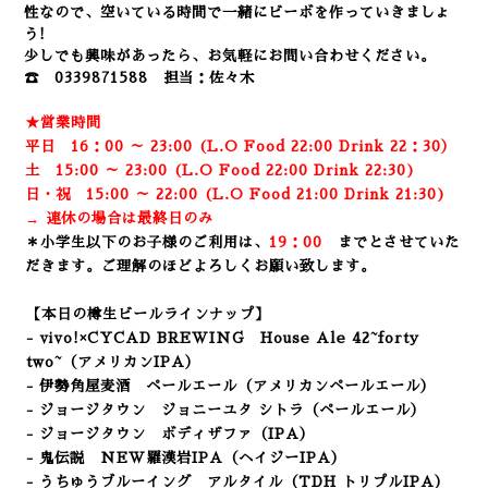
性なので、空いている時間で一緒にビーボを作っていきましょ
う!
少しでも興味があったら、お気軽にお問い合わせください。
☎ 0339871588 担当：佐々木
★営業時間
平日 16：00 ～ 23:00 (L.O Food 22:00 Drink 22：3
0）
土 15:00 ～ 23:00 (
L.O Food 22:00 Drink 22:3
0)
日・祝 15:00 ～ 22:00 (
L.O Food 21:00 Drink 21:3
0)
→ 連休の場合は最終日のみ
＊小学生以下のお子様のご利用は、
19：00
までとさせていた
だきます。ご理解のほどよろしくお願い致します。
【本日の樽生ビールラインナップ】
- vivo!×CYCAD BREWING House Ale
42~forty
two~（アメリカンIPA）
- 伊勢角屋麦酒 ペールエール（アメリカンペールエール）
- ジョージタウン ジョニーユタ シトラ
（ペールエール）
- ジョージタウン ボディザファ
（IPA）
- 鬼伝説 NEW羅漢岩IPA
（ヘイジーIPA）
- うちゅうブルーイング アルタイル（TDH トリプルIPA）