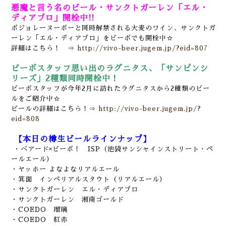
悪魔と言う名のビール・サンクトガーレン「エル・
ディアブロ」開栓中!!
ボジョレーヌーボーと同時解禁される大麦のワイン、サンクトガ
ーレン「エル・ディアブロ」をビーボでも開栓中☆
詳細はこちら！ ⇒
http://vivo-beer.jugem.jp/?eid=807
ビーボスタッフ思い出のラグニタス、「サンピンシ
リーズ」2種類同時開栓中！
ビーボスタッフが今年2月に訪れたラグニタスから2種類のビー
ルをご紹介中☆
ビールの詳細はこちら！⇒
http://vivo-beer.jugem.jp/?
eid=808
【本日の樽生ビールラインナップ】
・ベアード×ビーボ！ ISP（池袋サンシャインストリート・ペ
ールエール）
・ヤッホー よなよなリアルエール
・箕面 インペリアルスタウト（リアルエール）
・サンクトガーレン エル・ディアブロ
・サンクトガーレン 湘南ゴールド
・COEDO 瑠璃
・COEDO 紅赤