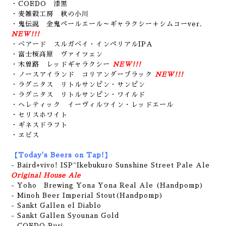
・COEDO 漆黒
・麦雑穀工房 秋の小川
・鬼伝説 金鬼ペールエール～ギャラクシー＋シムコーver.
NEW!!!
・ベアード スルガベイ・インペリアルIPA
・富士桜高原 ヴァイツェン
・木曽路 レッドギャラクシー
NEW!!!
・ノースアイランド コリアンダーブラック
NEW!!!
・ラグニタス リトルサンピン・サンピン
・ラグニタス リトルサンピン・ワイルド
・ヘレティック イーヴィルツイン・レッドエール
・セリスホワイト
・ギネスドラフト
・ヱビス
【Today's Beers on Tap!】
- Baird+vivo! ISP~Ikebukuro Sunshine Street Pale Ale
Original House Ale
- Yoho Brewing Yona Yona Real Ale (Handpomp)
- Minoh Beer Imperial Stout(Handpomp)
- Sankt Gallen el Diablo
- Sankt Gallen Syounan Gold
- COEDO Ruri