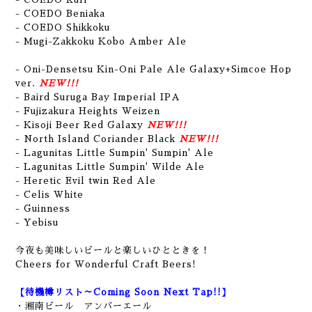
- COEDO Beniaka
- COEDO Shikkoku
- Mugi-Zakkoku Kobo Amber Ale
- Oni-Densetsu Kin-Oni Pale Ale Galaxy+Simcoe Hop
ver.
NEW!!!
- Baird Suruga Bay Imperial IPA
- Fujizakura Heights Weizen
- Kisoji Beer Red Galaxy
NEW!!!
- North Island Coriander Black
NEW!!!
- Lagunitas Little Sumpin' Sumpin' Ale
- Lagunitas Little Sumpin' Wilde Ale
- Heretic Evil twin Red Ale
- Celis White
- Guinness
- Yebisu
今夜も美味しいビールと楽しいひとときを！
Cheers for Wonderful Craft Beers!
【待機樽リスト～Coming Soon Next Tap!!】
・湘南ビール アンバーエール