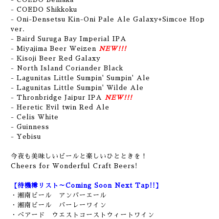
- COEDO Shikkoku
- Oni-Densetsu Kin-Oni Pale Ale Galaxy+Simcoe Hop
ver.
- Baird Suruga Bay Imperial IPA
- Miyajima Beer Weizen
NEW!!!
- Kisoji Beer Red Galaxy
- North Island Coriander Black
- Lagunitas Little Sumpin' Sumpin' Ale
- Lagunitas Little Sumpin' Wilde Ale
- Thronbridge Jaipur IPA
NEW!!!
- Heretic Evil twin Red Ale
- Celis White
- Guinness
- Yebisu
今夜も美味しいビールと楽しいひとときを！
Cheers for Wonderful Craft Beers!
【待機樽リスト～Coming Soon Next Tap!!】
・湘南ビール アンバーエール
・湘南ビール バーレーワイン
・ベアード ウエストコーストウィートワイン