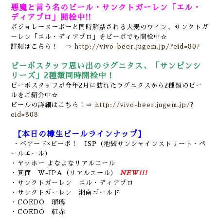
悪魔と言う名のビール・サンクトガーレン「エル・
ディアブロ」開栓中!!
ボジョレーヌーボーと同時解禁される大麦のワイン、サンクトガ
ーレン「エル・ディアブロ」をビーボでも開栓中☆
詳細はこちら！ ⇒
http://vivo-beer.jugem.jp/?eid=807
ビーボスタッフ思い出のラグニタス、「サンピンシ
リーズ」2種類同時開栓中！
ビーボスタッフが今年2月に訪れたラグニタスから2種類のビー
ルをご紹介中☆
ビールの詳細はこちら！⇒
http://vivo-beer.jugem.jp/?
eid=808
【本日の樽生ビールラインナップ】
・ベアード×ビーボ！ ISP（池袋サンシャインストリート・ペ
ールエール）
・ヤッホー よなよなリアルエール
・箕面 W-IPA（リアルエール）
NEW!!!
・サンクトガーレン エル・ディアブロ
・サンクトガーレン 湘南ゴールド
・COEDO 瑠璃
・COEDO 紅赤