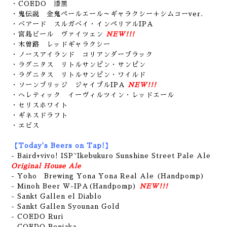
・COEDO 漆黒
・鬼伝説 金鬼ペールエール～ギャラクシー＋シムコーver.
・ベアード スルガベイ・インペリアルIPA
・宮島ビール ヴァイツェン
NEW!!!
・木曽路 レッドギャラクシー
・ノースアイランド コリアンダーブラック
・ラグニタス リトルサンピン・サンピン
・ラグニタス リトルサンピン・ワイルド
・ソーンブリッジ ジャイプルIPA
NEW!!!
・ヘレティック イーヴィルツイン・レッドエール
・セリスホワイト
・ギネスドラフト
・ヱビス
【Today's Beers on Tap!】
- Baird+vivo! ISP~Ikebukuro Sunshine Street Pale Ale
Original House Ale
- Yoho Brewing Yona Yona Real Ale (Handpomp)
- Minoh Beer W-IPA(Handpomp)
NEW!!!
- Sankt Gallen el Diablo
- Sankt Gallen Syounan Gold
- COEDO Ruri
- COEDO Beniaka