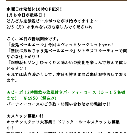
水曜日は元気に16時OPEN!!
1月も今日が最終日！
どんどん鬼伝説ビールがつながり始めてますよ～！
2/5（月）は来れない方も楽しんでくださいね！
さて、本日の新規開栓です。
「金鬼ペールエール」今回はヴィックシークレットver.!
「無限に飲めちゃう鬼ペールエール」シトラスフルーティーで爽
やかな仕上がり‼
「四季坂セゾン」ゆっくりと味わいの変化を楽しんで飲んで欲し
いセゾン！
それでは店内暖かくして、本日も皆さまのご来店お待ちしており
ます。
★ビーボ！2時間飲み放題付きパーティーコース（３～１５名様
まで） ￥4950（税込み）
パーティーコースのご予約・お問い合わせはお電話で‼
★スタッフ募集中!!
キッチンスタッフ大募集!! ドリンク・ホールスタッフも募集
中！