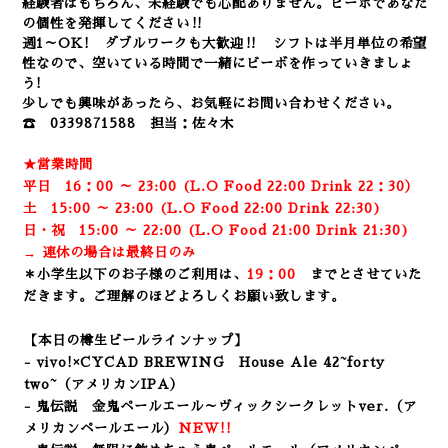
経験者はもちろん、未経験でも心配ありません。
ビーボであなた
の個性を発揮してください‼
週1～OK! ダブルワークも大歓迎‼ シフトは半月単位の希望
性なので、空いている時間で一緒にビーボを作っていきましょ
う!
少しでも興味があったら、お気軽にお問い合わせください。
☎ 0339871588 担当：佐々木
★営業時間
平日 16：00 ～ 23:00 (L.O Food 22:00 Drink 22：3
0）
土 15:00 ～ 23:00 (
L.O Food 22:00 Drink 22:3
0)
日・祝 15:00 ～ 22:00 (
L.O Food 21:00 Drink 21:3
0)
→ 連休の場合は最終日のみ
＊小学生以下のお子様のご利用は、
19：00
までとさせていた
だきます。ご理解のほどよろしくお願い致します。
【本日の樽生ビールラインナップ】
- vivo!×CYCAD BREWING House Ale
42~forty
two~（アメリカンIPA）
- 鬼伝説 金鬼ペールエール～ヴィックシークレットver.（ア
メリカンペールエール）
NEW!!