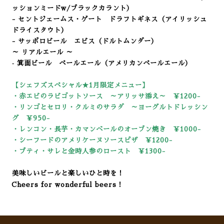
ッションミードw/ブラックカラント）
- セントジェームス・ゲート ドラフトギネス（アイリッシュ
ドライスタウト）
- サッポロビール エビス（ドルトムンダー）
～ リアルエール ～
‐ 箕面ビール ペールエール（アメリカンペールエール）
【シェフズスペシャル★1
月限定メニュー】
・赤エビのラビゴットソース ～アリッサ添え～ ￥1200-
・リンゴとセロリ・クルミのサラダ ～ヨーグルトドレッシン
グ ￥950-
・レンコン・長芋・カマンベールのオーブン焼き ￥1000-
・シーフードのアメリケーヌソースピザ ￥1200-
・プティ・サレと金時人参のロースト ￥13
00-
美味しいビールと楽しいひと時を！
Cheers for wonderful beers！