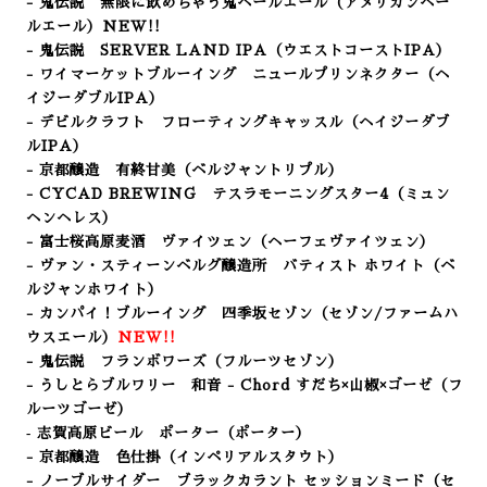
- 鬼伝説 無限に飲めちゃう鬼ペールエール
（アメリカンペー
ルエール）NEW!!
- 鬼伝説 SERVER LAND IPA
（ウエストコーストIPA）
- ワイマーケットブルーイング ニュールプリンネクター
（ヘ
イジーダブルIPA）
- デビルクラフト フローティングキャッスル（ヘイジーダブ
ルIPA）
- 京都醸造 有終甘美（ベルジャントリプル）
- CYCAD BREWING テスラモーニングスター4（ミュン
ヘンヘレス
）
- 富士桜高原麦酒 ヴァイツェン（ヘーフェヴァイツェン）
- ヴァン・スティーンベルグ醸造所 バティスト ホワイト
（ベ
ルジャンホワイト）
- カンパイ！ブルーイング 四季坂セゾン（セゾン/ファームハ
ウスエール）
NEW!!
- 鬼伝説 フランボワーズ
（フルーツセゾン
）
- うしとらブルワリー 和音 - Chord すだち×山椒×ゴーゼ（フ
ルーツゴーゼ）
‐ 志賀高原ビール ポーター（ポーター）
- 京都醸造 色仕掛（インペリアルスタウト）
- ノーブルサイダー ブラックカラント セッションミード（セ