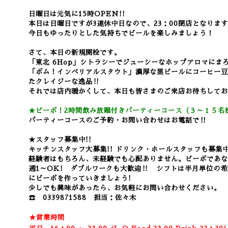
日曜日は元気に15時OPEN!!
本日は日曜日ですが3連休中日なので、23：00閉店となりま
今日もゆったりとした気持ちでビールを楽しみましょう！
さて、本日の新規開栓です。
「東北 6Hop」シトラシーでジューシーなホップアロマにま
「ボム！インペリアルスタウト」濃厚な黒ビールにコーヒー豆
たクレイジーな逸品‼
それでは店内暖かくして、本日も皆さまのご来店お待ちしてお
★ビーボ！2時間飲み放題付きパーティーコース（３～１５名様
パーティーコースのご予約・お問い合わせはお電話で‼
★スタッフ募集中!!
キッチンスタッフ大募集!! ドリンク・ホールスタッフも募集
経験者はもちろん、未経験でも心配ありません。
ビーボであ
週1～OK! ダブルワークも大歓迎‼ シフトは半月単位の
にビーボを作っていきましょう!
少しでも興味があったら、お気軽にお問い合わせください。
☎ 0339871588 担当：佐々木
★営業時間