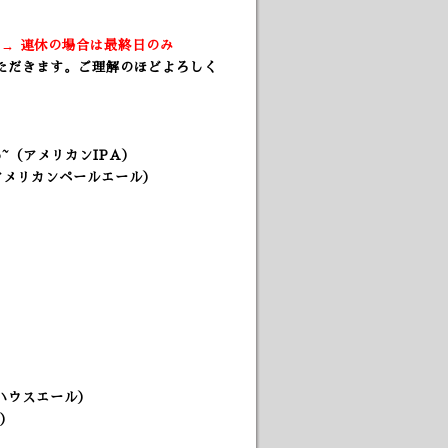
）
) → 連休の場合は最終日のみ
ただきます。ご理解のほどよろしく
two~（アメリカンIPA）
（アメリカンペールエール）
!
ハウスエール）
）