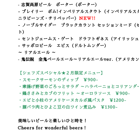
‐ 志賀高原ビール ポーター（ポーター）
- プレイリー ボム!インペリアルスタウト（インペリアルス
ニラビーンズ・チリペッパー）
NEW!!
- ノーブルサイダー ブラックカラント セッションミード（
ト）
- セントジェームス・ゲート ドラフトギネス（アイリッシ
- サッポロビール エビス（ドルトムンダー）
～ リアルエール ～
‐ 鬼伝説 金鬼ペールエール～リアルエールver.（アメリカ
【シェフズスペシャル★２
月限定メニュー】
・スモークサーモンのディップ ￥900-
・素揚げ野菜のごろっとサラダ ～ハラペーニョとコリアンダー
・鶏ささみとカブのフリット ～オーロラソース ￥900-
・エビと小柱のアメリケーヌカルボ風パスタ ￥1200-
・豚バラ肉とひよこ豆の白ワイン煮込み ￥13
00-
美味しいビールと楽しいひと時を！
Cheers for wonderful beers！