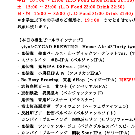
平日 16：00 ～ 23:00 (L.O Food 22:00 Drink 22：3
0
土 15:00 ～ 23:00 (
L.O Food 22:00 Drink 22:3
0)
日・祝 15:00 ～ 22:00 (
L.O Food 21:00 Drink 21:3
0
＊小学生以下のお子様のご利用は、
19：00
までとさせてい
お願い致します。
【本日の樽生ビールラインナップ】
- vivo!×CYCAD BREWING House Ale
42~forty 
- 鬼伝説 金鬼ペールエール～ヴィックシークレットver.
- スワンレイク ＃B-IPA
（ベルジャンIPA）
- 鬼伝説 鬼角IPA DSPver.
（IPA）
- 鬼伝説 小魔怪IPA Ⅳ（アメリカンIPA）
- Be Easy Brewing 東北 6Hop
（ヘイジーIPA）
NEW!
- 志賀高原ビール 其の十（インペリアルIPA）
- 京都醸造 異風堂々（ベルジャンクアッド）
- 鬼伝説 青鬼ピルスナー（ピルスナー
）
- 富士桜高原麦酒 ヴァイツェン（ヘーフェヴァイツェン）
- 反射炉ビア 粉雪ベルベル
（ベルジャンホワイト）
- カンパイ！ブルーイング 四季坂セゾン（セゾン/ファーム
- 鬼伝説 シシリアンルージュ
（ベジタブル＆スパイスビール
- カンパイ！ブルーイング 剛坂 Sour IPA（サワーIPA）