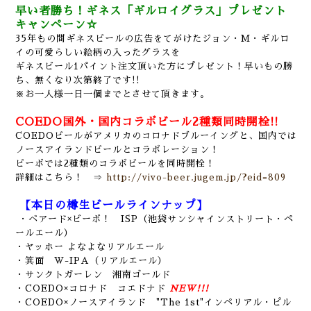
早い者勝ち！ギネス「ギルロイグラス」プレゼント
キャンペーン☆
35年もの間ギネスビールの広告をてがけたジョン・M・ギルロ
イの可愛らしい絵柄の入ったグラスを
ギネスビール1パイント注文頂いた方にプレゼント！早いもの勝
ち、無くなり次第終了です!!
※お一人様一日一個までとさせて頂きます。
COEDO国外・国内コラボビール2種類同時開栓!!
COEDOビールがアメリカのコロナドブルーイングと、国内では
ノースアイランドビールとコラボレーション！
ビーボでは2種類のコラボビールを同時開栓！
詳細はこちら！ ⇒
http://vivo-beer.jugem.jp/?eid=809
【本日の樽生ビールラインナップ】
・ベアード×ビーボ！ ISP（池袋サンシャインストリート・ペ
ールエール）
・ヤッホー よなよなリアルエール
・箕面 W-IPA（リアルエール）
・サンクトガーレン 湘南ゴールド
・COEDO×コロナド コエドナド
NEW!!!
・COEDO×ノースアイランド "The 1st"インペリアル・ピル