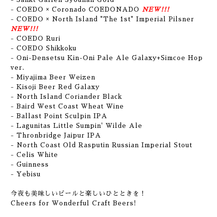
- COEDO × Coronado COEDONADO
NEW!!!
- COEDO × North Island "The 1st" Imperial Pilsner
NEW!!!
- COEDO Ruri
- COEDO Shikkoku
- Oni-Densetsu Kin-Oni Pale Ale Galaxy+Simcoe Hop
ver.
- Miyajima Beer Weizen
- Kisoji Beer Red Galaxy
- North Island Coriander Black
- Baird West Coast Wheat Wine
- Ballast Point Sculpin IPA
- Lagunitas Little Sumpin' Wilde Ale
- Thronbridge Jaipur IPA
- North Coast Old Rasputin Russian Imperial Stout
- Celis White
- Guinness
- Yebisu
今夜も美味しいビールと楽しいひとときを！
Cheers for Wonderful Craft Beers!