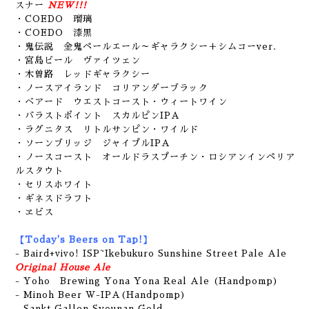
スナー
NEW!!!
・COEDO 瑠璃
・COEDO 漆黒
・鬼伝説 金鬼ペールエール～ギャラクシー＋シムコーver.
・宮島ビール ヴァイツェン
・木曽路 レッドギャラクシー
・ノースアイランド コリアンダーブラック
・ベアード ウエストコースト・ウィートワイン
・バラストポイント スカルピンIPA
・ラグニタス リトルサンピン・ワイルド
・ソーンブリッジ ジャイプルIPA
・ノースコースト オールドラスプーチン・ロシアンインペリア
ルスタウト
・セリスホワイト
・ギネスドラフト
・ヱビス
【Today's Beers on Tap!】
- Baird+vivo! ISP~Ikebukuro Sunshine Street Pale Ale
Original House Ale
- Yoho Brewing Yona Yona Real Ale (Handpomp)
- Minoh Beer W-IPA(Handpomp)
- Sankt Gallen Syounan Gold