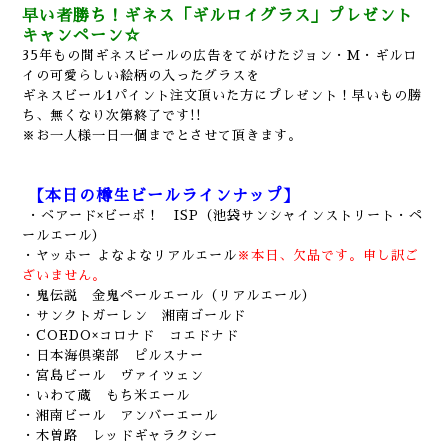
早い者勝ち！ギネス「ギルロイグラス」プレゼント
キャンペーン☆
35年もの間ギネスビールの広告をてがけたジョン・M・ギルロ
イの可愛らしい絵柄の入ったグラスを
ギネスビール1パイント注文頂いた方にプレゼント！早いもの勝
ち、無くなり次第終了です!!
※お一人様一日一個までとさせて頂きます。
【本日の樽生ビールラインナップ】
・ベアード×ビーボ！ ISP（池袋サンシャインストリート・ペ
ールエール）
・ヤッホー よなよなリアルエール
※本日、欠品です。申し訳ご
ざいません。
・鬼伝説 金鬼ペールエール（リアルエール）
・サンクトガーレン 湘南ゴールド
・COEDO×コロナド コエドナド
・日本海倶楽部 ピルスナー
・宮島ビール ヴァイツェン
・いわて蔵 もち米エール
・湘南ビール アンバーエール
・木曽路 レッドギャラクシー