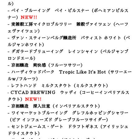
ル）
- ベイ・ブルーイング ベイ・ピルスナー（ボヘミアンピルス
ナー
）
NEW!!
- 麦雑穀工房マイクロブルワリー 雑穀ヴァイツェン（ヘーフ
ェヴァイツェン）
- ヴァン・スティーンベルグ醸造所 バティスト ホワイト（
ベ
ルジャンホワイト）
- ダガラードブリューイング レインシャイン（ベルジャンブ
ロンドエール）
- 京都醸造 爽快感
（フルーツサワー
）
- ハーディウッドパーク Tropic Like It's Hot（サワーエー
ルｗ/フルーツ）
‐ レフトハンド ミルクスタウト（ミルクスタウト）
‐ CYCAD BREWING ウッディ（コーヒーインペリアルス
タウト）
NEW!!
- 京都醸造 深入注意（インペリアルスタウト）
- ワイマーケットブルーイング グレフルホッピングシャワー
（ビア インフューズド グレープフルーツサイダー）
- セントジェームス・ゲート ドラフトギネス（アイリッシュ
ドライスタウト）