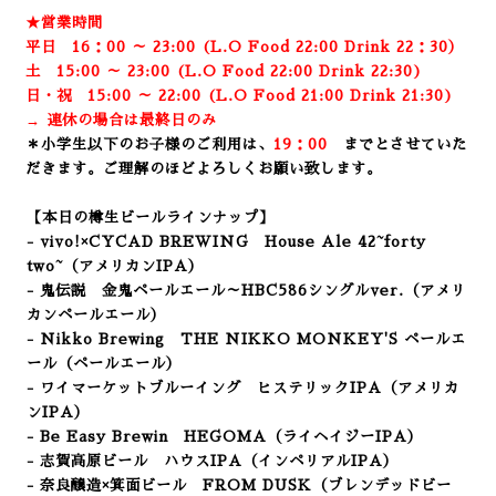
★営業時間
平日 16：00 ～ 23:00 (L.O Food 22:00 Drink 22：3
0）
土 15:00 ～ 23:00 (
L.O Food 22:00 Drink 22:3
0)
日・祝 15:00 ～ 22:00 (
L.O Food 21:00 Drink 21:3
0)
→ 連休の場合は最終日のみ
＊小学生以下のお子様のご利用は、
19：00
までとさせていた
だきます。ご理解のほどよろしくお願い致します。
【本日の樽生ビールラインナップ】
- vivo!×CYCAD BREWING House Ale
42~forty
two~（アメリカンIPA）
- 鬼伝説 金鬼ペールエール～HBC586シングルver.（アメリ
カンペールエール）
- Nikko Brewing THE NIKKO MONKEY'S ペールエ
ール
（ペールエール）
- ワイマーケットブルーイング ヒステリックIPA
（アメリカ
ンIPA）
- Be Easy Brewin HEGOMA
（ライヘイジーIPA）
- 志賀高原ビール ハウスIPA（インペリアルIPA）
- 奈良醸造×箕面ビール FROM DUSK（ブレンデッドビー