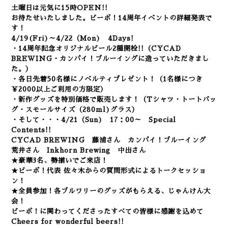
土曜日は元気に15時OPEN!!
お待たせいたしました。
ビーボ！14周年イベントの詳細発表で
す！
4/19(Fri)～4/22（Mon) 4Days!
・14周年記念オリジナルビール2種開栓!!（CYCAD
BREWING・カンパイ！ブルーイングに造っていただきまし
た。）
・
各日先着50名様にノベルティプレゼント！（1名様につき
￥2000以上ご利用の方限定）
・新作グッズを特別価格で販売します！（Tシャツ・トートバッ
グ・スモールサイズ（280ml)グラス）
・そして・・・
4/21（Sun) 17：00～ Special
Contents!!
CYCAD BREWING 藤浦さん
カンパイ！ブルーイング
荒井さん
Inkhorn Brewing 中出さん
★豪華3名、勢揃いでご来店！
★ビーボ！代表 佐々木からの質問形式によるトークセッショ
ン！
★全員参加！各ブルワリーのグッズがもらえる、じゃんけん大
会！
ビーボ！に関わってくださったすべての皆様に感謝を込めて
Cheers for wonderful beers!!