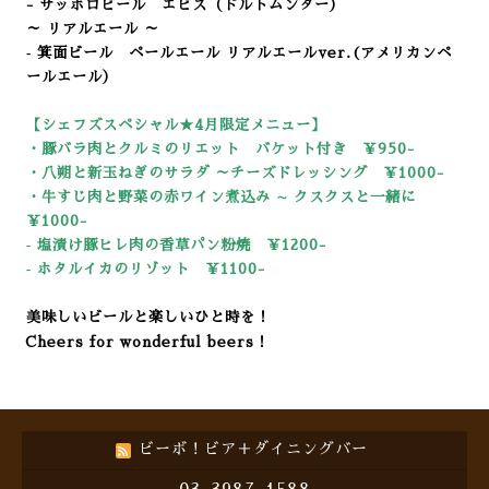
- サッポロビール エビス（ドルトムンダー）
～ リアルエール ～
‐ 箕面ビール ペールエール リアルエールver.(アメリカンペ
ールエール）
【シェフズスペシャル★4
月限定メニュー】
・豚バラ肉とクルミのリエット バケット付き ￥950-
・八朔と新玉ねぎのサラダ ～チーズドレッシング ￥1000-
・牛すじ肉と野菜の赤ワイン煮込み ∼ クスクスと一緒に
￥1000-
‐ 塩漬け豚ヒレ肉の香草パン粉焼 ￥1200-
‐ ホタルイカのリゾット ￥11
00-
美味しいビールと楽しいひと時を！
Cheers for wonderful beers！
ビーボ！ビア＋ダイニングバー